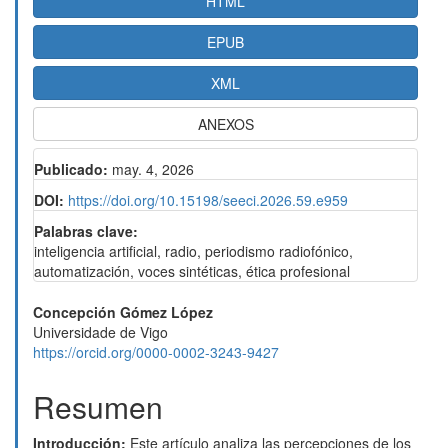
HTML
EPUB
XML
ANEXOS
Publicado:
may. 4, 2026
DOI:
https://doi.org/10.15198/seeci.2026.59.e959
Palabras clave:
inteligencia artificial, radio, periodismo radiofónico,
automatización, voces sintéticas, ética profesional
Contenido
Concepción Gómez López
Universidade de Vigo
principal
https://orcid.org/0000-0002-3243-9427
del
Resumen
artículo
Introducción:
Este artículo analiza las percepciones de los