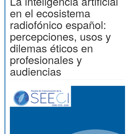
La inteligencia artificial
en el ecosistema
radiofónico español:
percepciones, usos y
dilemas éticos en
profesionales y
audiencias
Barra
lateral
del
artículo