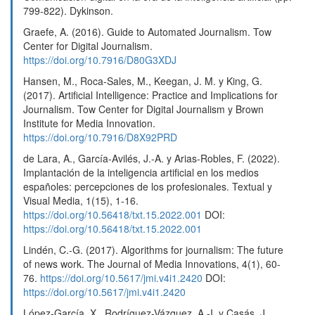
799-822). Dykinson.
Graefe, A. (2016). Guide to Automated Journalism. Tow
Center for Digital Journalism.
https://doi.org/10.7916/D80G3XDJ
Hansen, M., Roca-Sales, M., Keegan, J. M. y King, G.
(2017). Artificial Intelligence: Practice and Implications for
Journalism. Tow Center for Digital Journalism y Brown
Institute for Media Innovation.
https://doi.org/10.7916/D8X92PRD
de Lara, A., García-Avilés, J.-A. y Arias-Robles, F. (2022).
Implantación de la inteligencia artificial en los medios
españoles: percepciones de los profesionales. Textual y
Visual Media, 1(15), 1-16.
https://doi.org/10.56418/txt.15.2022.001
DOI:
https://doi.org/10.56418/txt.15.2022.001
Lindén, C.-G. (2017). Algorithms for journalism: The future
of news work. The Journal of Media Innovations, 4(1), 60-
76.
https://doi.org/10.5617/jmi.v4i1.2420
DOI:
https://doi.org/10.5617/jmi.v4i1.2420
López-García, X., Rodríguez-Vázquez, A.-I. y Casás, J.