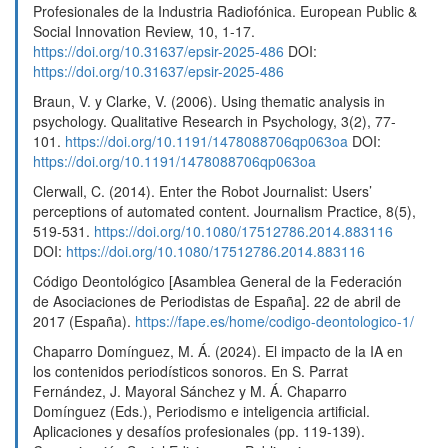
Profesionales de la Industria Radiofónica. European Public &
Social Innovation Review, 10, 1-17.
https://doi.org/10.31637/epsir-2025-486
DOI:
https://doi.org/10.31637/epsir-2025-486
Braun, V. y Clarke, V. (2006). Using thematic analysis in
psychology. Qualitative Research in Psychology, 3(2), 77-
101.
https://doi.org/10.1191/1478088706qp063oa
DOI:
https://doi.org/10.1191/1478088706qp063oa
Clerwall, C. (2014). Enter the Robot Journalist: Users’
perceptions of automated content. Journalism Practice, 8(5),
519-531.
https://doi.org/10.1080/17512786.2014.883116
DOI:
https://doi.org/10.1080/17512786.2014.883116
Código Deontológico [Asamblea General de la Federación
de Asociaciones de Periodistas de España]. 22 de abril de
2017 (España).
https://fape.es/home/codigo-deontologico-1/
Chaparro Domínguez, M. Á. (2024). El impacto de la IA en
los contenidos periodísticos sonoros. En S. Parrat
Fernández, J. Mayoral Sánchez y M. Á. Chaparro
Domínguez (Eds.), Periodismo e inteligencia artificial.
Aplicaciones y desafíos profesionales (pp. 119-139).