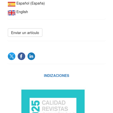
Español (España)
English
Enviar
Enviar un artículo
un
artículo
SOCIAL
INDIZACIONES
INDIZACIONES