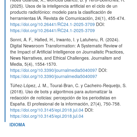
(2025). Usos de la inteligencia artificial en el ciclo de un
producto radiofónico: modelo para la clasificación de
herramientas IA. Revista de Comunicación, 24(1), 455-474.
https://doi.org/10.26441/RC24.1-2025-3709
DOI:
https://doi.org/10.26441/RC24.1-2025-3709
Sonni, A. F., Hafied, H., Irwanto, I. y Latuheru, R. (2024).
Digital Newsroom Transformation: A Systematic Review of
the Impact of Artificial Intelligence on Journalistic Practices,
News Narratives, and Ethical Challenges. Journalism and
Media, 5(4), 1554-1570.
https://doi.org/10.3390/journalmedia5040097
DOI:
https://doi.org/10.3390/journalmedia5040097
Túñez-López, J. M., Toural-Bran, C. y Cacheiro-Requeijo, S.
(2018). Uso de bots y algoritmos para automatizar la
redacción de noticias: percepción de los periodistas en
España. El profesional de la información, 27(4), 750-758.
https://doi.org/10.3145/epi.2018.jul.04
DOI:
https://doi.org/10.3145/epi.2018.jul.04
IDIOMA