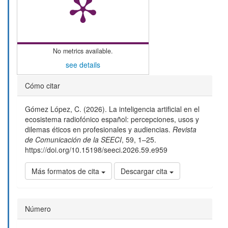
No metrics available.
see details
Detalles
Cómo citar
del
Gómez López, C. (2026). La inteligencia artificial en el
artículo
ecosistema radiofónico español: percepciones, usos y
dilemas éticos en profesionales y audiencias.
Revista
de Comunicación de la SEECI
,
59
, 1–25.
https://doi.org/10.15198/seeci.2026.59.e959
Más formatos de cita
Descargar cita
Número