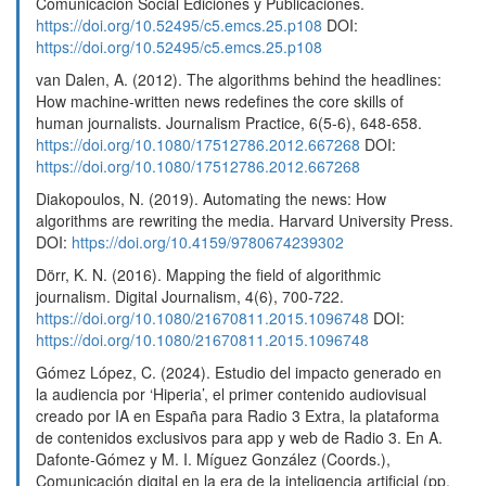
Comunicación Social Ediciones y Publicaciones.
https://doi.org/10.52495/c5.emcs.25.p108
DOI:
https://doi.org/10.52495/c5.emcs.25.p108
van Dalen, A. (2012). The algorithms behind the headlines:
How machine-written news redefines the core skills of
human journalists. Journalism Practice, 6(5-6), 648-658.
https://doi.org/10.1080/17512786.2012.667268
DOI:
https://doi.org/10.1080/17512786.2012.667268
Diakopoulos, N. (2019). Automating the news: How
algorithms are rewriting the media. Harvard University Press.
DOI:
https://doi.org/10.4159/9780674239302
Dörr, K. N. (2016). Mapping the field of algorithmic
journalism. Digital Journalism, 4(6), 700-722.
https://doi.org/10.1080/21670811.2015.1096748
DOI:
https://doi.org/10.1080/21670811.2015.1096748
Gómez López, C. (2024). Estudio del impacto generado en
la audiencia por ‘Hiperia’, el primer contenido audiovisual
creado por IA en España para Radio 3 Extra, la plataforma
de contenidos exclusivos para app y web de Radio 3. En A.
Dafonte-Gómez y M. I. Míguez González (Coords.),
Comunicación digital en la era de la inteligencia artificial (pp.