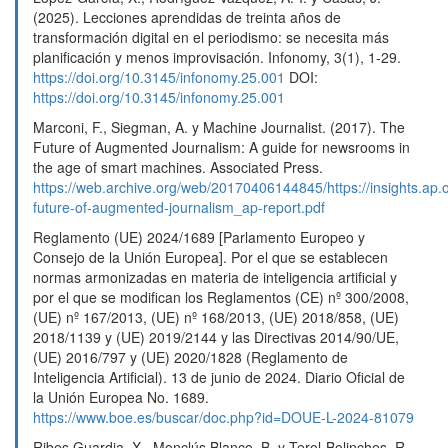
(2025). Lecciones aprendidas de treinta años de
transformación digital en el periodismo: se necesita más
planificación y menos improvisación. Infonomy, 3(1), 1-29.
https://doi.org/10.3145/infonomy.25.001
DOI:
https://doi.org/10.3145/infonomy.25.001
Marconi, F., Siegman, A. y Machine Journalist. (2017). The
Future of Augmented Journalism: A guide for newsrooms in
the age of smart machines. Associated Press.
https://web.archive.org/web/20170406144845/https://insights.ap.
future-of-augmented-journalism_ap-report.pdf
Reglamento (UE) 2024/1689 [Parlamento Europeo y
Consejo de la Unión Europea]. Por el que se establecen
normas armonizadas en materia de inteligencia artificial y
por el que se modifican los Reglamentos (CE) nº 300/2008,
(UE) nº 167/2013, (UE) nº 168/2013, (UE) 2018/858, (UE)
2018/1139 y (UE) 2019/2144 y las Directivas 2014/90/UE,
(UE) 2016/797 y (UE) 2020/1828 (Reglamento de
Inteligencia Artificial). 13 de junio de 2024. Diario Oficial de
la Unión Europea No. 1689.
https://www.boe.es/buscar/doc.php?id=DOUE-L-2024-81079
Ribes Guardia, X., Monclús Blanco, B. y Terol-Bolinches, R.