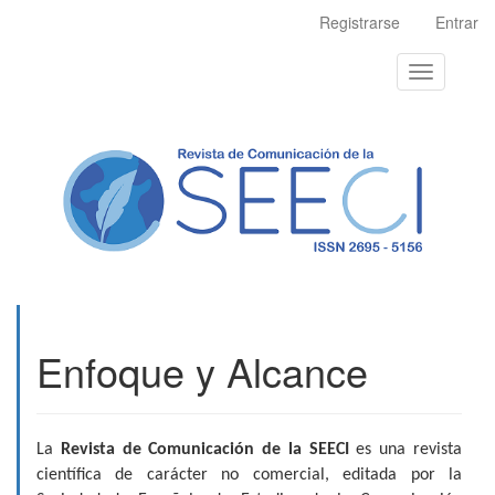
Navegación
Registrarse
Entrar
principal
Contenido
Toggle
principal
navigation
Barra
lateral
Enfoque y Alcance
La
Revista de Comunicación de la SEECI
es una revista
científica de carácter no comercial, editada por la