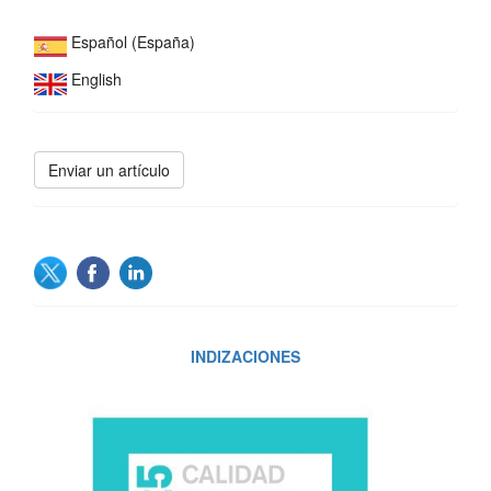
Español (España)
English
Enviar
Enviar un artículo
un
artículo
SOCIAL
INDIZACIONES
INDIZACIONES