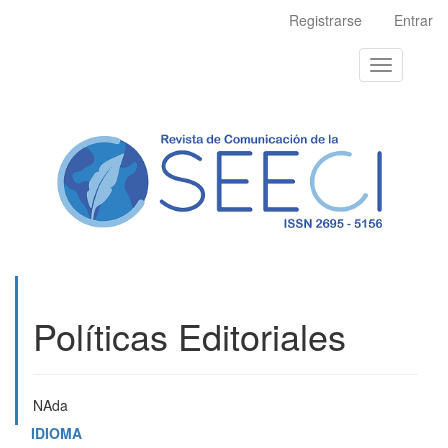
Navegación
Registrarse
Entrar
principal
Contenido
Toggle
principal
navigation
Barra
lateral
Políticas Editoriales
NAda
IDIOMA