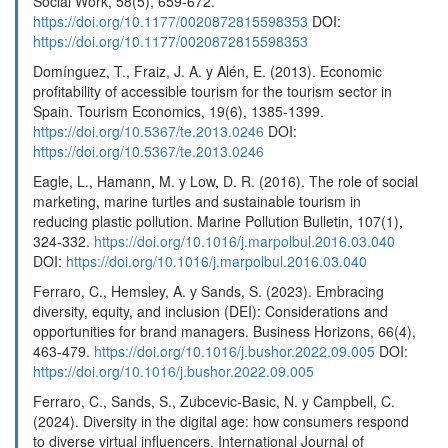
Social Work, 58(5), 659-672.
https://doi.org/10.1177/0020872815598353
DOI:
https://doi.org/10.1177/0020872815598353
Domínguez, T., Fraiz, J. A. y Alén, E. (2013). Economic
profitability of accessible tourism for the tourism sector in
Spain. Tourism Economics, 19(6), 1385-1399.
https://doi.org/10.5367/te.2013.0246
DOI:
https://doi.org/10.5367/te.2013.0246
Eagle, L., Hamann, M. y Low, D. R. (2016). The role of social
marketing, marine turtles and sustainable tourism in
reducing plastic pollution. Marine Pollution Bulletin, 107(1),
324-332.
https://doi.org/10.1016/j.marpolbul.2016.03.040
DOI:
https://doi.org/10.1016/j.marpolbul.2016.03.040
Ferraro, C., Hemsley, A. y Sands, S. (2023). Embracing
diversity, equity, and inclusion (DEI): Considerations and
opportunities for brand managers. Business Horizons, 66(4),
463-479.
https://doi.org/10.1016/j.bushor.2022.09.005
DOI:
https://doi.org/10.1016/j.bushor.2022.09.005
Ferraro, C., Sands, S., Zubcevic-Basic, N. y Campbell, C.
(2024). Diversity in the digital age: how consumers respond
to diverse virtual influencers. International Journal of