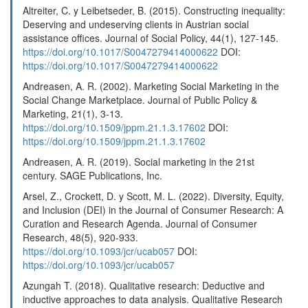
Altreiter, C. y Leibetseder, B. (2015). Constructing inequality:
Deserving and undeserving clients in Austrian social
assistance offices. Journal of Social Policy, 44(1), 127-145.
https://doi.org/10.1017/S0047279414000622
DOI:
https://doi.org/10.1017/S0047279414000622
Andreasen, A. R. (2002). Marketing Social Marketing in the
Social Change Marketplace. Journal of Public Policy &
Marketing, 21(1), 3-13.
https://doi.org/10.1509/jppm.21.1.3.17602
DOI:
https://doi.org/10.1509/jppm.21.1.3.17602
Andreasen, A. R. (2019). Social marketing in the 21st
century. SAGE Publications, Inc.
Arsel, Z., Crockett, D. y Scott, M. L. (2022). Diversity, Equity,
and Inclusion (DEI) in the Journal of Consumer Research: A
Curation and Research Agenda. Journal of Consumer
Research, 48(5), 920-933.
https://doi.org/10.1093/jcr/ucab057
DOI:
https://doi.org/10.1093/jcr/ucab057
Azungah T. (2018). Qualitative research: Deductive and
inductive approaches to data analysis. Qualitative Research