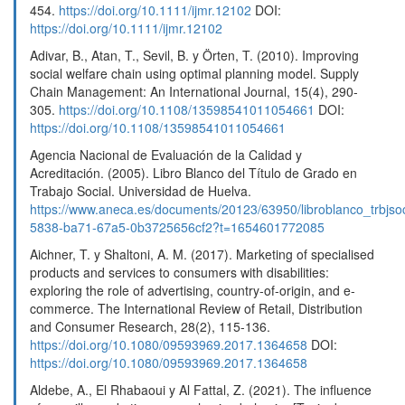
454.
https://doi.org/10.1111/ijmr.12102
DOI:
https://doi.org/10.1111/ijmr.12102
Adivar, B., Atan, T., Sevil, B. y Örten, T. (2010). Improving
social welfare chain using optimal planning model. Supply
Chain Management: An International Journal, 15(4), 290-
305.
https://doi.org/10.1108/13598541011054661
DOI:
https://doi.org/10.1108/13598541011054661
Agencia Nacional de Evaluación de la Calidad y
Acreditación. (2005). Libro Blanco del Título de Grado en
Trabajo Social. Universidad de Huelva.
https://www.aneca.es/documents/20123/63950/libroblanco_trbjso
5838-ba71-67a5-0b3725656cf2?t=1654601772085
Aichner, T. y Shaltoni, A. M. (2017). Marketing of specialised
products and services to consumers with disabilities:
exploring the role of advertising, country-of-origin, and e-
commerce. The International Review of Retail, Distribution
and Consumer Research, 28(2), 115-136.
https://doi.org/10.1080/09593969.2017.1364658
DOI:
https://doi.org/10.1080/09593969.2017.1364658
Aldebe, A., El Rhabaoui y Al Fattal, Z. (2021). The influence