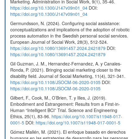
Marketing. Administration in Social Work, 9(1), 35-46.
https://doi.org/10.1300/J147v09n01_04
DOI:
https://doi.org/10.1300/J147v09n01_04
Germundsson, N. (2024). Configuring social assistance:
conceptualizations and implications of the adoption of robotic
process automation in the Swedish personal social services.
European Journal of Social Work, 28(3), 512-524.
https://doi.org/10.1080/13691457.2024.2421879
DOI:
https://doi.org/10.1080/13691457.2024.2421879
Gil Guzman, J. M., Hernandez-Fernandez, A. y Canales-
Ronda, P. (2021). Bringing social marketing closer to the
disability field. Journal of Social Marketing, 11(4), 321-341.
https://doi.org/10.1108/JSOCM-06-2020-0105
DOI:
https://doi.org/10.1108/JSOCM-06-2020-0105
Gilbert, F., Cook, M., O’Brien, T. y Illes, J. (2019).
Embodiment and Estrangement: Results from a First-in-
Human “Intelligent BCI” Trial. Science and Engineering
Ethics, 25(1), 83-96.
https://doi.org/10.1007/s11948-017-
0001-5
DOI:
https://doi.org/10.1007/s11948-017-0001-5
Gómez Mallén, M. (2021). El enfoque basado en derechos
humanos en las estrategias de desarrollo para las personas