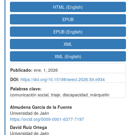
HTML (English)
EPUB
EPUB (English)
XML
XML (English)
Publicado:
ene. 1, 2026
DOI:
https://doi.org/10.15198/seeci.2026.59.e934
Palabras clave:
comunicación social, triaje, discapacidad, márquetin
Contenido
Almudena García de la Fuente
Universidad de Jaén
principal
https://orcid.org/0009-0001-6377-7197
del
David Ruiz Ortega
Universidad de Jaén