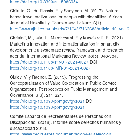
https://doi.org/10.3390/su15086954
Chikuta, O., du Plessis, E. y Saayman, M. (2017). Nature-
based travel motivations for people with disabilities. African
Journal of Hospitality, Tourism and Leisure, 6(1).
http://www.ajhtl.com/uploads/7/1/6/3/7163688/article_40_vol_6_
Christofi, M., Iaia, L., Marchesani, F. y Masciarelli, F. (2021).
Marketing innovation and internationalization in smart city
development: a systematic review, framework and research
agenda. International Marketing Review, 38(5), 948-984.
https://doi.org/10.1108/imr-01-2021-0027
DOI:
https://doi.org/10.1108/IMR-01-2021-0027
Cluley, V. y Radnor, Z. (2019). Progressing the
Conceptualization of Value Co-creation in Public Service
Organizations. Perspectives on Public Management and
Governance, 3(3), 211-221.
https://doi.org/10.1093/ppmgov/gvz024
DOI:
https://doi.org/10.1093/ppmgov/gvz024
Comité Español de Representantes de Personas con
Discapacidad. (2018). Informe sobre derechos humanos y
discapacidad 2018.
https://www.cedid.es/es/documentacion/ver-seleccion-