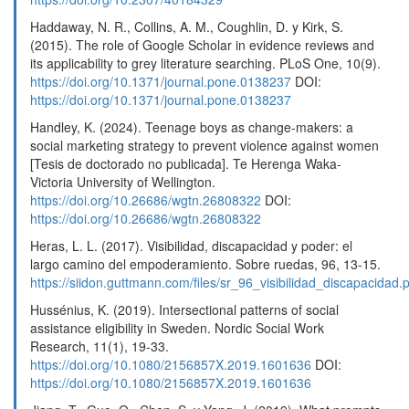
Haddaway, N. R., Collins, A. M., Coughlin, D. y Kirk, S.
(2015). The role of Google Scholar in evidence reviews and
its applicability to grey literature searching. PLoS One, 10(9).
https://doi.org/10.1371/journal.pone.0138237
DOI:
https://doi.org/10.1371/journal.pone.0138237
Handley, K. (2024). Teenage boys as change-makers: a
social marketing strategy to prevent violence against women
[Tesis de doctorado no publicada]. Te Herenga Waka-
Victoria University of Wellington.
https://doi.org/10.26686/wgtn.26808322
DOI:
https://doi.org/10.26686/wgtn.26808322
Heras, L. L. (2017). Visibilidad, discapacidad y poder: el
largo camino del empoderamiento. Sobre ruedas, 96, 13-15.
https://siidon.guttmann.com/files/sr_96_visibilidad_discapacidad.
Hussénius, K. (2019). Intersectional patterns of social
assistance eligibility in Sweden. Nordic Social Work
Research, 11(1), 19-33.
https://doi.org/10.1080/2156857X.2019.1601636
DOI:
https://doi.org/10.1080/2156857X.2019.1601636