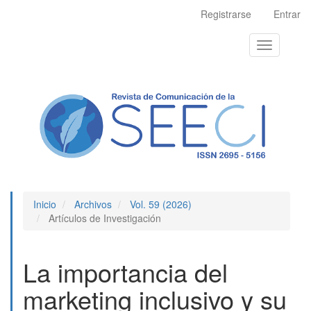
Navegación
Registrarse
Entrar
principal
Contenido
Toggle
principal
navigation
Barra
lateral
Inicio
Archivos
Vol. 59 (2026)
Artículos de Investigación
La importancia del
marketing inclusivo y su