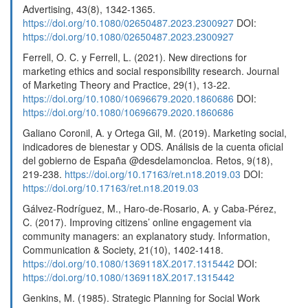
Advertising, 43(8), 1342-1365.
https://doi.org/10.1080/02650487.2023.2300927
DOI:
https://doi.org/10.1080/02650487.2023.2300927
Ferrell, O. C. y Ferrell, L. (2021). New directions for
marketing ethics and social responsibility research. Journal
of Marketing Theory and Practice, 29(1), 13-22.
https://doi.org/10.1080/10696679.2020.1860686
DOI:
https://doi.org/10.1080/10696679.2020.1860686
Galiano Coronil, A. y Ortega Gil, M. (2019). Marketing social,
indicadores de bienestar y ODS. Análisis de la cuenta oficial
del gobierno de España @desdelamoncloa. Retos, 9(18),
219-238.
https://doi.org/10.17163/ret.n18.2019.03
DOI:
https://doi.org/10.17163/ret.n18.2019.03
Gálvez-Rodríguez, M., Haro-de-Rosario, A. y Caba-Pérez,
C. (2017). Improving citizens’ online engagement via
community managers: an explanatory study. Information,
Communication & Society, 21(10), 1402-1418.
https://doi.org/10.1080/1369118X.2017.1315442
DOI:
https://doi.org/10.1080/1369118X.2017.1315442
Genkins, M. (1985). Strategic Planning for Social Work