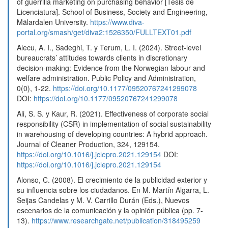
of guerrilla marketing on purchasing behavior [Tesis de
Licenciatura]. School of Business, Society and Engineering,
Mälardalen University.
https://www.diva-
portal.org/smash/get/diva2:1526350/FULLTEXT01.pdf
Alecu, A. I., Sadeghi, T. y Terum, L. I. (2024). Street-level
bureaucrats’ attitudes towards clients in discretionary
decision-making: Evidence from the Norwegian labour and
welfare administration. Public Policy and Administration,
0(0), 1-22.
https://doi.org/10.1177/09520767241299078
DOI:
https://doi.org/10.1177/09520767241299078
Ali, S. S. y Kaur, R. (2021). Effectiveness of corporate social
responsibility (CSR) in implementation of social sustainability
in warehousing of developing countries: A hybrid approach.
Journal of Cleaner Production, 324, 129154.
https://doi.org/10.1016/j.jclepro.2021.129154
DOI:
https://doi.org/10.1016/j.jclepro.2021.129154
Alonso, C. (2008). El crecimiento de la publicidad exterior y
su influencia sobre los ciudadanos. En M. Martín Algarra, L.
Seijas Candelas y M. V. Carrillo Durán (Eds.), Nuevos
escenarios de la comunicación y la opinión pública (pp. 7-
13).
https://www.researchgate.net/publication/318495259