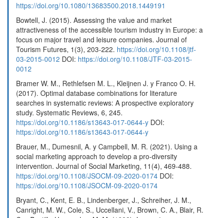
https://doi.org/10.1080/13683500.2018.1449191
Bowtell, J. (2015). Assessing the value and market
attractiveness of the accessible tourism industry in Europe: a
focus on major travel and leisure companies. Journal of
Tourism Futures, 1(3), 203-222.
https://doi.org/10.1108/jtf-
03-2015-0012
DOI:
https://doi.org/10.1108/JTF-03-2015-
0012
Bramer W. M., Rethlefsen M. L., Kleijnen J. y Franco O. H.
(2017). Optimal database combinations for literature
searches in systematic reviews: A prospective exploratory
study. Systematic Reviews, 6, 245.
https://doi.org/10.1186/s13643-017-0644-y
DOI:
https://doi.org/10.1186/s13643-017-0644-y
Brauer, M., Dumesnil, A. y Campbell, M. R. (2021). Using a
social marketing approach to develop a pro-diversity
intervention. Journal of Social Marketing, 11(4), 469-488.
https://doi.org/10.1108/JSOCM-09-2020-0174
DOI:
https://doi.org/10.1108/JSOCM-09-2020-0174
Bryant, C., Kent, E. B., Lindenberger, J., Schreiher, J. M.,
Canright, M. W., Cole, S., Uccellani, V., Brown, C. A., Blair, R.