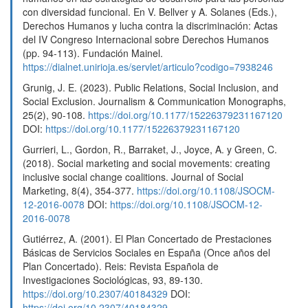
con diversidad funcional. En V. Bellver y A. Solanes (Eds.),
Derechos Humanos y lucha contra la discriminación: Actas
del IV Congreso Internacional sobre Derechos Humanos
(pp. 94-113). Fundación Mainel.
https://dialnet.unirioja.es/servlet/articulo?codigo=7938246
Grunig, J. E. (2023). Public Relations, Social Inclusion, and
Social Exclusion. Journalism & Communication Monographs,
25(2), 90-108.
https://doi.org/10.1177/15226379231167120
DOI:
https://doi.org/10.1177/15226379231167120
Gurrieri, L., Gordon, R., Barraket, J., Joyce, A. y Green, C.
(2018). Social marketing and social movements: creating
inclusive social change coalitions. Journal of Social
Marketing, 8(4), 354-377.
https://doi.org/10.1108/JSOCM-
12-2016-0078
DOI:
https://doi.org/10.1108/JSOCM-12-
2016-0078
Gutiérrez, A. (2001). El Plan Concertado de Prestaciones
Básicas de Servicios Sociales en España (Once años del
Plan Concertado). Reis: Revista Española de
Investigaciones Sociológicas, 93, 89-130.
https://doi.org/10.2307/40184329
DOI:
https://doi.org/10.2307/40184329