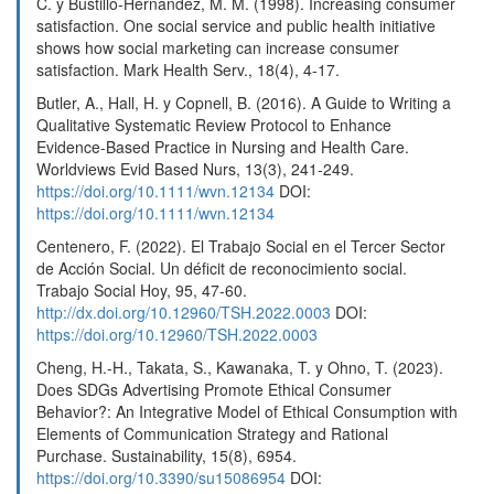
C. y Bustillo-Hernandez, M. M. (1998). Increasing consumer
satisfaction. One social service and public health initiative
shows how social marketing can increase consumer
satisfaction. Mark Health Serv., 18(4), 4-17.
Butler, A., Hall, H. y Copnell, B. (2016). A Guide to Writing a
Qualitative Systematic Review Protocol to Enhance
Evidence-Based Practice in Nursing and Health Care.
Worldviews Evid Based Nurs, 13(3), 241-249.
https://doi.org/10.1111/wvn.12134
DOI:
https://doi.org/10.1111/wvn.12134
Centenero, F. (2022). El Trabajo Social en el Tercer Sector
de Acción Social. Un déficit de reconocimiento social.
Trabajo Social Hoy, 95, 47-60.
http://dx.doi.org/10.12960/TSH.2022.0003
DOI:
https://doi.org/10.12960/TSH.2022.0003
Cheng, H.-H., Takata, S., Kawanaka, T. y Ohno, T. (2023).
Does SDGs Advertising Promote Ethical Consumer
Behavior?: An Integrative Model of Ethical Consumption with
Elements of Communication Strategy and Rational
Purchase. Sustainability, 15(8), 6954.
https://doi.org/10.3390/su15086954
DOI: