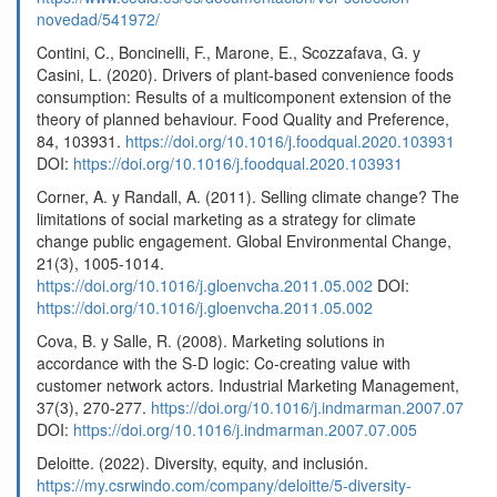
novedad/541972/
Contini, C., Boncinelli, F., Marone, E., Scozzafava, G. y
Casini, L. (2020). Drivers of plant-based convenience foods
consumption: Results of a multicomponent extension of the
theory of planned behaviour. Food Quality and Preference,
84, 103931.
https://doi.org/10.1016/j.foodqual.2020.103931
DOI:
https://doi.org/10.1016/j.foodqual.2020.103931
Corner, A. y Randall, A. (2011). Selling climate change? The
limitations of social marketing as a strategy for climate
change public engagement. Global Environmental Change,
21(3), 1005-1014.
https://doi.org/10.1016/j.gloenvcha.2011.05.002
DOI:
https://doi.org/10.1016/j.gloenvcha.2011.05.002
Cova, B. y Salle, R. (2008). Marketing solutions in
accordance with the S-D logic: Co-creating value with
customer network actors. Industrial Marketing Management,
37(3), 270-277.
https://doi.org/10.1016/j.indmarman.2007.07
DOI:
https://doi.org/10.1016/j.indmarman.2007.07.005
Deloitte. (2022). Diversity, equity, and inclusión.
https://my.csrwindo.com/company/deloitte/5-diversity-