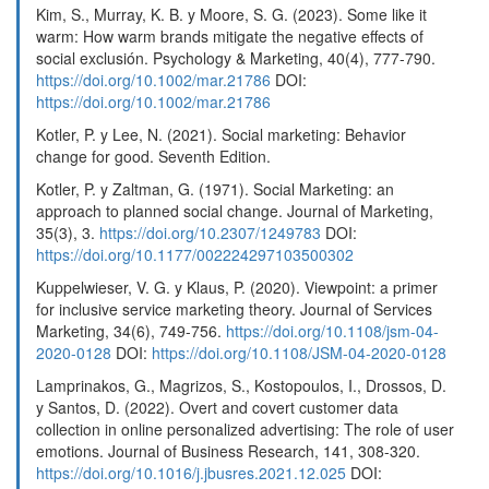
Kim, S., Murray, K. B. y Moore, S. G. (2023). Some like it
warm: How warm brands mitigate the negative effects of
social exclusión. Psychology & Marketing, 40(4), 777-790.
https://doi.org/10.1002/mar.21786
DOI:
https://doi.org/10.1002/mar.21786
Kotler, P. y Lee, N. (2021). Social marketing: Behavior
change for good. Seventh Edition.
Kotler, P. y Zaltman, G. (1971). Social Marketing: an
approach to planned social change. Journal of Marketing,
35(3), 3.
https://doi.org/10.2307/1249783
DOI:
https://doi.org/10.1177/002224297103500302
Kuppelwieser, V. G. y Klaus, P. (2020). Viewpoint: a primer
for inclusive service marketing theory. Journal of Services
Marketing, 34(6), 749-756.
https://doi.org/10.1108/jsm-04-
2020-0128
DOI:
https://doi.org/10.1108/JSM-04-2020-0128
Lamprinakos, G., Magrizos, S., Kostopoulos, I., Drossos, D.
y Santos, D. (2022). Overt and covert customer data
collection in online personalized advertising: The role of user
emotions. Journal of Business Research, 141, 308-320.
https://doi.org/10.1016/j.jbusres.2021.12.025
DOI: