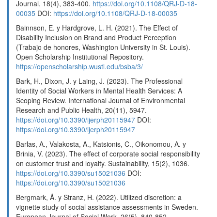
Journal, 18(4), 383-400.
https://doi.org/10.1108/QRJ-D-18-
00035
DOI:
https://doi.org/10.1108/QRJ-D-18-00035
Bainnson, E. y Hardgrove, L. H. (2021). The Effect of
Disability Inclusion on Brand and Product Perception
(Trabajo de honores, Washington University in St. Louis).
Open Scholarship Institutional Repository.
https://openscholarship.wustl.edu/bsba/3/
Bark, H., Dixon, J. y Laing, J. (2023). The Professional
Identity of Social Workers in Mental Health Services: A
Scoping Review. International Journal of Environmental
Research and Public Health, 20(11), 5947.
https://doi.org/10.3390/ijerph20115947
DOI:
https://doi.org/10.3390/ijerph20115947
Barlas, A., Valakosta, A., Katsionis, C., Oikonomou, A. y
Brinia, V. (2023). The effect of corporate social responsibility
on customer trust and loyalty. Sustainability, 15(2), 1036.
https://doi.org/10.3390/su15021036
DOI:
https://doi.org/10.3390/su15021036
Bergmark, Å. y Stranz, H. (2022). Utilized discretion: a
vignette study of social assistance assessments in Sweden.
European Journal of Social Work, 26(5), 840-852.