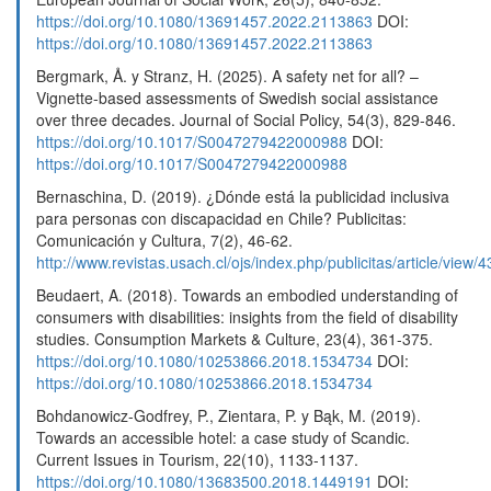
https://doi.org/10.1080/13691457.2022.2113863
DOI:
https://doi.org/10.1080/13691457.2022.2113863
Bergmark, Å. y Stranz, H. (2025). A safety net for all? –
Vignette-based assessments of Swedish social assistance
over three decades. Journal of Social Policy, 54(3), 829-846.
https://doi.org/10.1017/S0047279422000988
DOI:
https://doi.org/10.1017/S0047279422000988
Bernaschina, D. (2019). ¿Dónde está la publicidad inclusiva
para personas con discapacidad en Chile? Publicitas:
Comunicación y Cultura, 7(2), 46-62.
http://www.revistas.usach.cl/ojs/index.php/publicitas/article/view/
Beudaert, A. (2018). Towards an embodied understanding of
consumers with disabilities: insights from the field of disability
studies. Consumption Markets & Culture, 23(4), 361-375.
https://doi.org/10.1080/10253866.2018.1534734
DOI:
https://doi.org/10.1080/10253866.2018.1534734
Bohdanowicz-Godfrey, P., Zientara, P. y Bąk, M. (2019).
Towards an accessible hotel: a case study of Scandic.
Current Issues in Tourism, 22(10), 1133-1137.
https://doi.org/10.1080/13683500.2018.1449191
DOI: