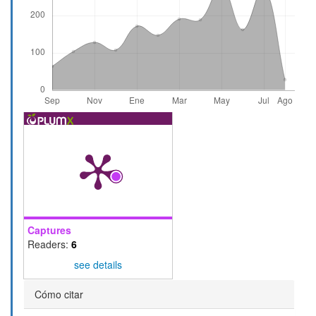
Captures
Readers:
6
see details
Detalles
Cómo citar
del