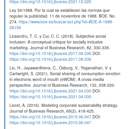
https://doi.org/10.1016/j.jbusres.2021.12.025
Ley 34/1988. Por la cual se establecen las normas que
regulan la publicidad. 11 de noviembre de 1988. BOE. No.
274.
https://www.boe.es/buscar/act.php?id=BOE-A-1988-
26156
Licsandru, T. C. y Cui, C. C. (2018). Subjective social
inclusion: A conceptual critique for socially inclusive
marketing. Journal of Business Research, 82, 330-339.
https://doi.org/10.1016/j.jbusres.2017.08.036
DOI:
https://doi.org/10.1016/j.jbusres.2017.08.036
Liu, H., Jayawardhena, C., Osburg, V., Yoganathan, V. y
Cartwright, S. (2021). Social sharing of consumption emotion
in electronic word of mouth (eWOM): A cross-media
perspective. Journal of Business Research, 132, 208-220.
https://doi.org/10.1016/j.jbusres.2021.04.030
DOI:
https://doi.org/10.1016/j.jbusres.2021.04.030
Lloret, A. (2016). Modeling corporate sustainability strategy.
Journal of Business Research, 69(2), 418-425.
https://doi.org/10.1016/j.jbusres.2015.06.047
DOI:
https://doi.org/10.1016/j.jbusres.2015.06.047