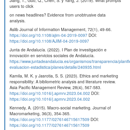
Jiang, T., Guo, Q., Chen, S. y Yang, J. (2019). What prompts
users to click
on news headlines? Evidence from unobtrusive data
analysis.
Aslib Journal of Information Management, 72(1), 49-66.
https://doi.org/10.1108/ajim-04-2019-0097
DOI:
https://doi.org/10.1108/AJIM-04-2019-0097
Junta de Andalucía. (2022). I Plan de investigación e
innovación en servicios sociales de Andalucía.
https://www.juntadeandalucia.es/organismos/transparencia/planifi
evaluacion-estadistica/planes/detalle/240935.html
Kamila, M. K. y Jasrotia, S. S. (2023). Ethics and marketing
responsibility: A bibliometric analysis and literature review.
Asia Pacific Management Review, 28(4), 567-583.
https://doi.org/10.1016/j.apmrv.2023.04.002
DOI:
https://doi.org/10.1016/j.apmrv.2023.04.002
Kennedy, A. (2015). Macro-social marketing. Journal of
Macromarketing, 36(3), 354-365.
https://doi.org/10.1177/0276146715617509
DOI:
https://doi.org/10.1177/0276146715617509