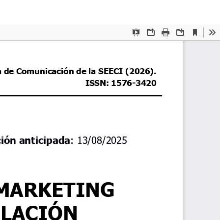
De
De
P