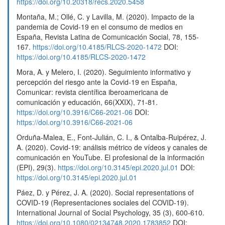
https://doi.org/10.20318/recs.2020.5458
Montaña, M.; Ollé, C. y Lavilla, M. (2020). Impacto de la
pandemia de Covid-19 en el consumo de medios en
España, Revista Latina de Comunicación Social, 78, 155-
167.
https://doi.org/10.4185/RLCS-2020-1472
DOI:
https://doi.org/10.4185/RLCS-2020-1472
Mora, A. y Melero, I. (2020). Seguimiento informativo y
percepción del riesgo ante la Covid-19 en España,
Comunicar: revista científica iberoamericana de
comunicación y educación, 66(XXIX), 71-81.
https://doi.org/10.3916/C66-2021-06
DOI:
https://doi.org/10.3916/C66-2021-06
Orduña-Malea, E., Font-Julián, C. I., & Ontalba-Ruipérez, J.
A. (2020). Covid-19: análisis métrico de vídeos y canales de
comunicación en YouTube. El profesional de la información
(EPI), 29(3).
https://doi.org/10.3145/epi.2020.jul.01
DOI:
https://doi.org/10.3145/epi.2020.jul.01
Páez, D. y Pérez, J. A. (2020). Social representations of
COVID-19 (Representaciones sociales del COVID-19).
International Journal of Social Psychology, 35 (3), 600-610.
https://doi.org/10.1080/02134748.2020.1783852
DOI: