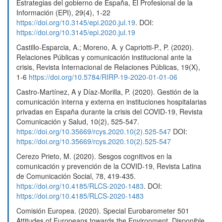
Estrategias del gobierno de España, El Profesional de la
Información (EPI), 29(4), 1-22
https://doi.org/10.3145/epi.2020.jul.19
. DOI:
https://doi.org/10.3145/epi.2020.jul.19
Castillo-Esparcia, A.; Moreno, A. y Capriotti-P., P. (2020).
Relaciones Públicas y comunicación institucional ante la
crisis, Revista Internacional de Relaciones Públicas, 19(X),
1-6
https://doi.org/10.5784/RIRP-19-2020-01-01-06
Castro-Martínez, A y Díaz-Morilla, P. (2020). Gestión de la
comunicación interna y externa en instituciones hospitalarias
privadas en España durante la crisis del COVID-19, Revista
Comunicación y Salud, 10(2), 525-547.
https://doi.org/10.35669/rcys.2020.10(2).525-547
DOI:
https://doi.org/10.35669/rcys.2020.10(2).525-547
Cerezo Prieto, M. (2020). Sesgos cognitivos en la
comunicación y prevención de la COVID-19, Revista Latina
de Comunicación Social, 78, 419-435.
https://doi.org/10.4185/RLCS-2020-1483
. DOI:
https://doi.org/10.4185/RLCS-2020-1483
Comisión Europea. (2020). Special Eurobarometer 501
Attitudes of Europeans towards the Environment. Disponible