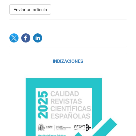
Enviar
Enviar un artículo
un
artículo
SOCIAL
INDIZACIONES
INDIZACIONES