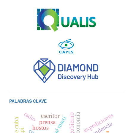
PALABRAS CLAVE
radio
expediciones
economía
gobierno
escritor
josé martí
prensa
independencia
hostos