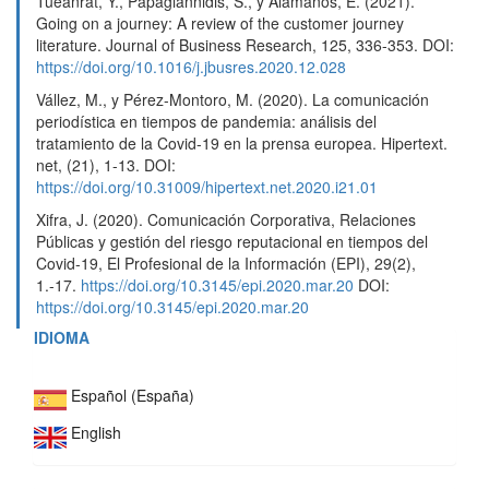
Tueanrat, Y., Papagiannidis, S., y Alamanos, E. (2021).
Going on a journey: A review of the customer journey
literature. Journal of Business Research, 125, 336-353. DOI:
https://doi.org/10.1016/j.jbusres.2020.12.028
Vállez, M., y Pérez-Montoro, M. (2020). La comunicación
periodística en tiempos de pandemia: análisis del
tratamiento de la Covid-19 en la prensa europea. Hipertext.
net, (21), 1-13. DOI:
https://doi.org/10.31009/hipertext.net.2020.i21.01
Xifra, J. (2020). Comunicación Corporativa, Relaciones
Públicas y gestión del riesgo reputacional en tiempos del
Covid-19, El Profesional de la Información (EPI), 29(2),
1.-17.
https://doi.org/10.3145/epi.2020.mar.20
DOI:
https://doi.org/10.3145/epi.2020.mar.20
IDIOMA
Español (España)
English