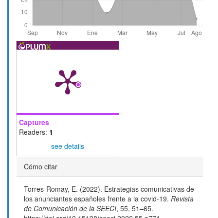
Captures
Readers:
1
see details
Detalles
Cómo citar
del
Torres-Romay, E. (2022). Estrategias comunicativas de
artículo
los anunciantes españoles frente a la covid-19.
Revista
de Comunicación de la SEECI
,
55
, 51–65.