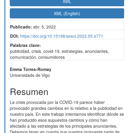
XML
XML (English)
Publicado:
abr. 5, 2022
DOI:
https://doi.org/10.15198/seeci.2022.55.e771
Palabras clave:
publicidad, crisis, covid-19, estrategias, anunciantes,
comunicación, consumidores
Contenido
Emma Torres-Romay
Universidade de Vigo
principal
del
Resumen
artículo
La crisis provocada por la COVID-19 parece haber
provocado grandes cambios en lo relativo a la publicidad en
nuestro país. En este trabajo intentamos identificar dónde se
han producido esos supuestos cambios y cómo han
afectado a las estrategias de los principales anunciantes.
Debemos tener en cuenta que nuestra propuesta parte de