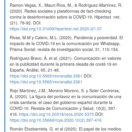
Ramon-Vegas, X., Mauri-Ríos, M., & Rodríguez-Martínez, R.
(2020). Redes sociales y plataformas de fact-checking
contra la desinformación sobre la COVID-19. Hipertext. net,
(21), 79-92. DOI:
https://doi.org/10.31009/hipertext.net.2020.i21.07
Rivas, M.M y Calero, M.L. (2020). Pandemia y posverdad. El
impacto de la COVID-19 en la comunicación por Whatsapp,
Prisma Social: revista de investigación social, 31, 110-154.
Rodríguez-Bravo, Á. et al. (2021). Comunicación en valores
en la publicidad durante la primera oleada de covid-19 en
España, Análisi, 65, 21-48.
https://doi.org/10.5565/rev/analisi.3361
DOI:
https://doi.org/10.5565/rev/analisi.3361
Rojo Martínez, J.M.; Moreno Moreno, S. y Soler Contreras,
A. (2020). La figura del portavoz en la comunicación de una
crisis sanitaria: el caso del gobierno español durante la
COVID-10. Revista de Comunicación y Salud, 10(2), 397-
416.
https://doi.org/10.20318/recs.2020.5375
DOI:
https://doi.org/10.35669/rcys.2020.10(2).397-416
Román Etxebarrieta, G. et al (2020). El papel de los medios