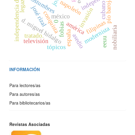
independencia de cuba
legazpi
costumbres
pío baroja
napoleón
cubano
josé rizal
invasión
conquista
méxico
d. miguel hidalgo
filipinas
0
américa
fobias
modernista
nobiliaria
españa
asedio
tratado.
eeuu
televisión
tópicos
INFORMACIÓN
Para lectores/as
Para autores/as
Para bibliotecarios/as
REVISTAS
Revistas Asociadas