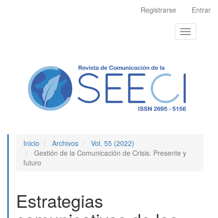
Navegación
Registrarse
Entrar
principal
Contenido
Toggle
principal
navigation
Barra
lateral
Inicio
Archivos
Vol. 55 (2022)
Gestión de la Comunicación de Crisis. Presente y
futuro
Estrategias