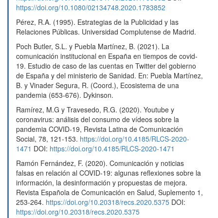
https://doi.org/10.1080/02134748.2020.1783852
Pérez, R.A. (1995). Estrategias de la Publicidad y las
Relaciones Públicas. Universidad Complutense de Madrid.
Poch Butler, S.L. y Puebla Martínez, B. (2021). La
comunicación institucional en España en tiempos de covid-
19. Estudio de caso de las cuentas en Twitter del gobierno
de España y del ministerio de Sanidad. En: Puebla Martínez,
B. y Vinader Segura, R. (Coord.), Ecosistema de una
pandemia (653-676). Dykinson.
Ramírez, M.G y Travesedo, R.G. (2020). Youtube y
coronavirus: análisis del consumo de vídeos sobre la
pandemia COVID-19, Revista Latina de Comunicación
Social, 78, 121-153.
https://doi.org/10.4185/RLCS-2020-
1471
DOI:
https://doi.org/10.4185/RLCS-2020-1471
Ramón Fernández, F. (2020). Comunicación y noticias
falsas en relación al COVID-19: algunas reflexiones sobre la
información, la desinformación y propuestas de mejora.
Revista Española de Comunicación en Salud, Suplemento 1,
253-264.
https://doi.org/10.20318/recs.2020.5375
DOI:
https://doi.org/10.20318/recs.2020.5375