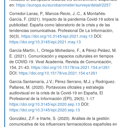
en:
https://europa.eu/eurobarometer/surveys/detail/2257
Corredor-Lanas, P., Marcos-Recio, J.-C., & Montañés-
García, F. (2021). Impacto de la pandemia Covid-19 sobre la
publicidad. España como laboratorio de la crisis y de las
tendencias comunicativas. Profesional De La Información,
30(3).
https://doi.org/10.3145/epi.2021.may.13
DOI:
https://doi.org/10.3145/epi.2021.may.13
García-Martín, I., Ortega-Mohedano, F., & Pérez-Peláez, M.
E. (2021). Comunicación y espacios culturales en tiempos
de COVID-19. Vivat Academia. Revista de Comunicación,
154, 21-43.
https://doi.org/10.15178/va.2021.154.e1261
DOI:
https://doi.org/10.15178/va.2021.154.e1261
García-Santamaría, J.V.; Pérez-Serrano, M.J. y Rodríguez-
Pallares, M. (2020). Portavoces oficiales y estrategia
audiovisual en la crisis de la Covid-19 en España, El
Profesional de la Información (EPI), 29(5), 1-17
https://doi.org/10.3145/epi.2020.sep.13
DOI:
https://doi.org/10.3145/epi.2020.sep.13
González, Z.F. e Iriarte, S. (2020). Análisis de la gestión
comunicativa de los influencers farmaceúticos españoles en