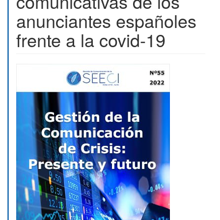
comunicativas de los
anunciantes españoles
frente a la covid-19
Barra
lateral
del
artículo