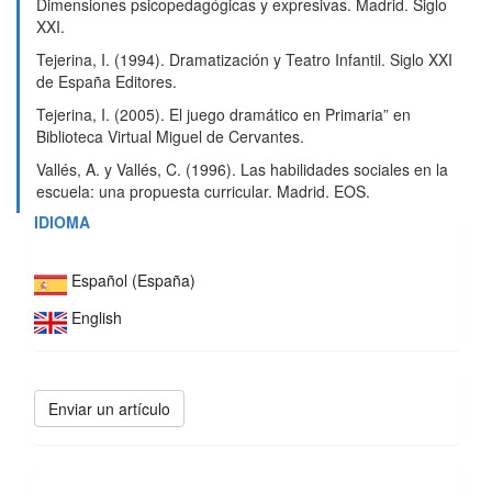
Dimensiones psicopedagógicas y expresivas. Madrid. Siglo
XXI.
Tejerina, I. (1994). Dramatización y Teatro Infantil. Siglo XXI
de España Editores.
Tejerina, I. (2005). El juego dramático en Primaria” en
Biblioteca Virtual Miguel de Cervantes.
Vallés, A. y Vallés, C. (1996). Las habilidades sociales en la
escuela: una propuesta curricular. Madrid. EOS.
IDIOMA
Español (España)
English
Enviar
Enviar un artículo
un
artículo
SOCIAL