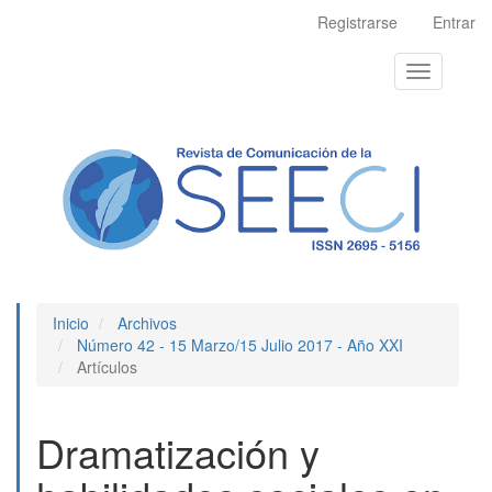
Navegación
Registrarse
Entrar
principal
Contenido
Toggle
principal
navigation
Barra
lateral
Inicio
Archivos
Número 42 - 15 Marzo/15 Julio 2017 - Año XXI
Artículos
Dramatización y