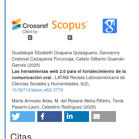
3
0
Guadalupe Elizabeth Ocapana Quisaguano, Geovanny
Cristoval Caizapanta Puruncaja, Calixto Gilberto Guamán
Garcés (2025)
Las herramientas web 2.0 para el fortalecimiento de la
comunicación oral .
LATAM Revista Latinoamericana de
Ciencias Sociales y Humanidades,
6
(2),
10.56712/latam.v6i2.3779
Marta Armesto Arias, M. del Rosario Neira-Piñeiro, Tania
Pasarín-Lavín, Celestino Rodríguez (2025)
A drama-based intervention to improve emotional
intelligence in early childhood education.
European
Journal of Psychology of Education,
40
(1),
10.1007/s10212-024-00906-6
Citas