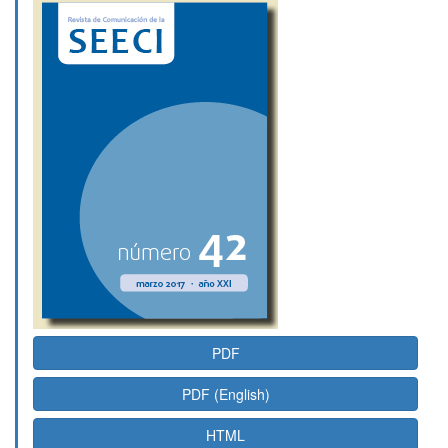
Barra
lateral
del
artículo
PDF
PDF (English)
HTML