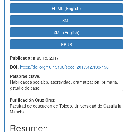
HTML (English)
XML
XML (English)
EPUB
Publicado:
mar. 15, 2017
DOI:
https://doi.org/10.15198/seeci.2017.42.136-158
Palabras clave:
Habilidades sociales, asertividad, dramatización, primaria,
estudio de caso
Contenido
Purificación Cruz Cruz
Facultad de educación de Toledo. Universidad de Castilla la
principal
Mancha
del
Resumen
artículo