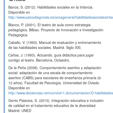
Ignacio Perlado Lamo de Espinosa, José Jesús Trujillo
Banús, S. (2012). Habilidades sociales en la Infancia.
Vargas (2024)
Disponible en
Análisis investigativo sobre las habilidades sociales
http://www.psicodiagnosis.es/areageneral/habilidadessocialesinfa
comunicativas como herramienta para prevenir la
violencia en el contexto educativo.
Revista Latina de
Blanco, P. (2001). El teatro de aula como estrategia
Comunicación Social,
1.
pedagógica. Bilbao. Proyecto de Innovación e Investigación
10.4185/rlcs-2024-2302
Pedagógica.
Caballo, V. (1993). Manual de evaluación y entrenamiento
de las habilidades sociales. Madrid. Siglo XXI.
Cañas, J. (1993). Actuando, guía didáctica para jugar
contigo al teatro. Barcelona, Octaedro.
De la Peña (2008). Comportamiento asertivo y adaptación
social: adaptación de una escala de comportamiento
asertivo (CABS) para escolares de enseñanza primaria (6-
12 años). Facultad de Psicología. Universidad de Oviedo.
Disponible en
http://www.deciencias.net/convivir/1.documentacion/D.habilidad
Gento Palacios, S. (2010). Integración educativa e inclusión
de calidad en el tratamiento educativo de la diversidad.
Madrid. UNED