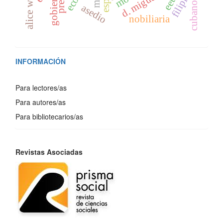
alice walker
filipinas
gobierno
eeuu
cubano
asedio
nobiliaria
INFORMACIÓN
Para lectores/as
Para autores/as
Para bibliotecarios/as
REVISTAS
Revistas Asociadas