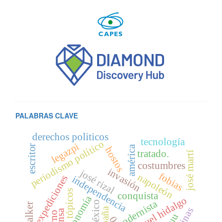
PALABRAS CLAVE
derechos politicos
tecnología
periodismo político
legazpi
escritor
américa
hostos
tratado.
josé martí
costumbres
invasión
josé rizal
fobias
napoleón
expediciones
independencia
tópicos
conquista
economía
d. miguel hidalgo
modernista
méxico
españa
prensa
0