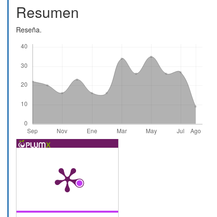
del
Resumen
artículo
Reseña.
Descargas