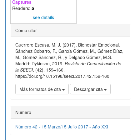
Captures
Readers:
5
see details
Detalles
Cómo citar
del
Guerrero Escusa, M. J. (2017). Bienestar Emocional.
artículo
Sánchez Cobarro, P., García Gómez, M., Gómez Díaz,
M., Gómez Sánchez, R., y Delgado Gómez, M.S.
Madrid: Dykinson, 2016.
Revista de Comunicación de
la SEECI
, (42), 159–160.
https://doi.org/10.15198/seeci.2017.42.159-160
Más formatos de cita
Descargar cita
Número
Número 42 - 15 Marzo/15 Julio 2017 - Año XXI