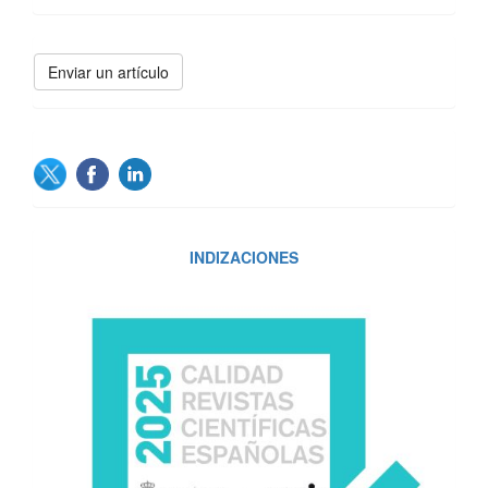
Enviar
Enviar un artículo
un
artículo
SOCIAL
INDIZACIONES
INDIZACIONES