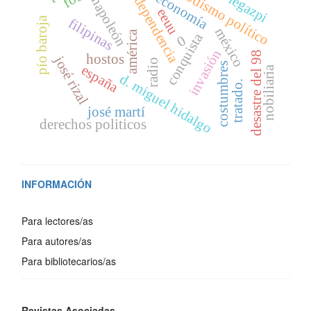
periodismo político
independencia
economía
legazpi
napoleón
eeuu
pío baroja
filipinas
méxico
américa
conquista
0
invasión
desastre del 98
hostos
josé rizal
radio
costumbres
españa
nobiliaria
d. miguel hidalgo
tratado.
josé martí
derechos politicos
INFORMACIÓN
Para lectores/as
Para autores/as
Para bibliotecarios/as
REVISTAS
Revistas Asociadas