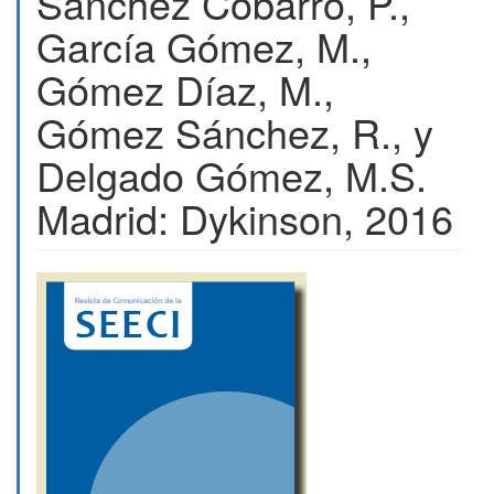
Sánchez Cobarro, P.,
García Gómez, M.,
Gómez Díaz, M.,
Gómez Sánchez, R., y
Delgado Gómez, M.S.
Madrid: Dykinson, 2016
Barra
lateral
del
artículo