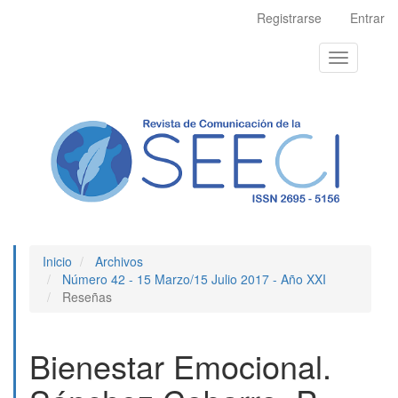
Navegación
Registrarse
Entrar
principal
Contenido
Toggle
principal
navigation
Barra
lateral
Inicio
Archivos
Número 42 - 15 Marzo/15 Julio 2017 - Año XXI
Reseñas
Bienestar Emocional.