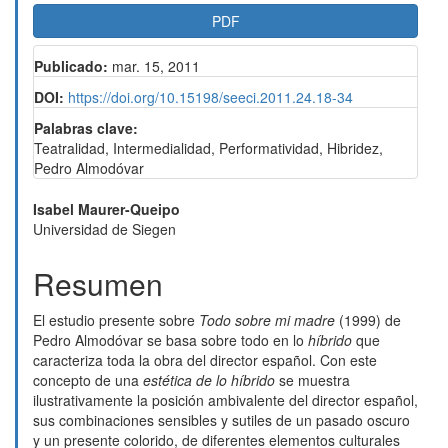
PDF
Publicado:
mar. 15, 2011
DOI:
https://doi.org/10.15198/seeci.2011.24.18-34
Palabras clave:
Teatralidad, Intermedialidad, Performatividad, Hibridez,
Pedro Almodóvar
Contenido
Isabel Maurer-Queipo
Universidad de Siegen
principal
del
Resumen
artículo
El estudio presente sobre
Todo sobre mi madre
(1999) de
Pedro Almodóvar se basa sobre todo en lo
híbrido
que
caracteriza toda la obra del director español. Con este
concepto de una
estética de lo híbrido
se muestra
ilustrativamente la posición ambivalente del director español,
sus combinaciones sensibles y sutiles de un pasado oscuro
y un presente colorido, de diferentes elementos culturales