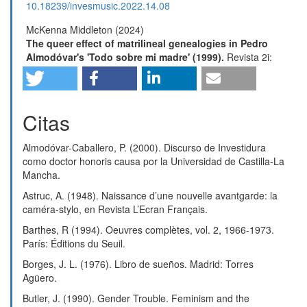
10.18239/invesmusic.2022.14.08
McKenna Middleton (2024)
The queer effect of matrilineal genealogies in Pedro
Almodóvar's 'Todo sobre mi madre' (1999).
Revista 2i:
Estudos de Identidade e Intermedialidade,
6
(9),
87.
10.21814/2i.5589
Néstor Muñoz Torrecilla (2025)
Citas
Regional, International, and Transatlantic Relations
From the Iberian Peninsula to the World.
115.
Almodóvar-Caballero, P. (2000). Discurso de Investidura
10.4018/979-8-3373-0634-6.ch006
como doctor honoris causa por la Universidad de Castilla-La
Mancha.
Astruc, A. (1948). Naissance d’une nouvelle avantgarde: la
caméra-stylo, en Revista L’Ecran Français.
Barthes, R (1994). Oeuvres complètes, vol. 2, 1966-1973.
París: Éditions du Seuil.
Borges, J. L. (1976). Libro de sueños. Madrid: Torres
Agüero.
Butler, J. (1990). Gender Trouble. Feminism and the