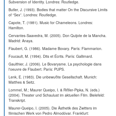
Subversion of Identity. Londres: Routledge.
Butler, J. (1993). Bodies that matter On the Discursive Limits
of “Sex”. Londres: Routledge.
Capote, T. (1981). Music for Chameleons. Londres:
Hamilton.
Cervantes-Saavedra, M. (2005). Don Quijote de la Mancha.
Madrid: Anaya.
Flaubert, G. (1986). Madame Bovary. París: Flammarion.
Foucault, M. (1994). Dits et Écrits. París: Gallimard.
Gaulthier, J. (2006). Le Bovarysme. La psychologie dans
l'oeuvre de Flaubert. París: PUPS.
Lenk, E. (1983). Die unbewußte Gesellschaft. Munich:
Matthes & Seitz.
Lommel, M.; Maurer Queipo, I. & Rißler-Pipka, N. (eds.)
(2004). Theater und Schaulust im aktuellen Film. Bielefeld:
Transkript.
Maurer-Queipo, I. (2005). Die Ästhetik des Zwitters im
filmischen Werk von Pedro Almodóvar. Frankfurt: