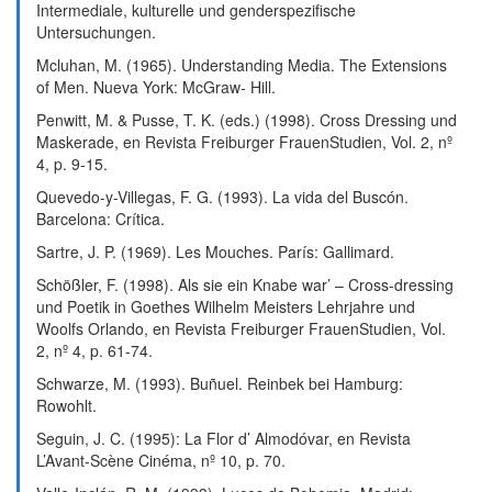
Intermediale, kulturelle und genderspezifische
Untersuchungen.
Mcluhan, M. (1965). Understanding Media. The Extensions
of Men. Nueva York: McGraw- Hill.
Penwitt, M. & Pusse, T. K. (eds.) (1998). Cross Dressing und
Maskerade, en Revista Freiburger FrauenStudien, Vol. 2, nº
4, p. 9-15.
Quevedo-y-Villegas, F. G. (1993). La vida del Buscón.
Barcelona: Crítica.
Sartre, J. P. (1969). Les Mouches. París: Gallimard.
Schößler, F. (1998). Als sie ein Knabe war’ – Cross-dressing
und Poetik in Goethes Wilhelm Meisters Lehrjahre und
Woolfs Orlando, en Revista Freiburger FrauenStudien, Vol.
2, nº 4, p. 61-74.
Schwarze, M. (1993). Buñuel. Reinbek bei Hamburg:
Rowohlt.
Seguin, J. C. (1995): La Flor d’ Almodóvar, en Revista
L’Avant-Scène Cinéma, nº 10, p. 70.