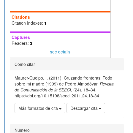
Citations
Citation Indexes:
1
Captures
Readers:
3
see details
Detalles
Cómo citar
del
Maurer-Queipo, I. (2011). Cruzando fronteras: Todo
artículo
sobre mi madre (1999) de Pedro Almodóvar.
Revista
de Comunicación de la SEECI
, (24), 18–34.
https://doi.org/10.15198/seeci.2011.24.18-34
Más formatos de cita
Descargar cita
Número