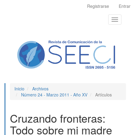
Navegación
Registrarse
Entrar
principal
Contenido
Toggle
principal
navigation
Barra
lateral
Inicio
Archivos
Número 24 - Marzo 2011 - Año XV
Artículos
Cruzando fronteras:
Todo sobre mi madre