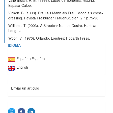
Valle-Inclán, R. M. (1993). Luces de Bohemia. Madrid:
Espasa-Calpe.
Vinken, B. (1998). Frau als Mann als Frau: Mode als cross-
dressing. Revista Freiburger FrauenStudien, 2(4): 75-90.
Williams, T. (2003). A Streetcar Named Desire. Harlow:
Longman.
Woolf, V. (1970). Orlando. Londres: Hogarth Press.
IDIOMA
Español (España)
English
Enviar
Enviar un artículo
un
artículo
SOCIAL