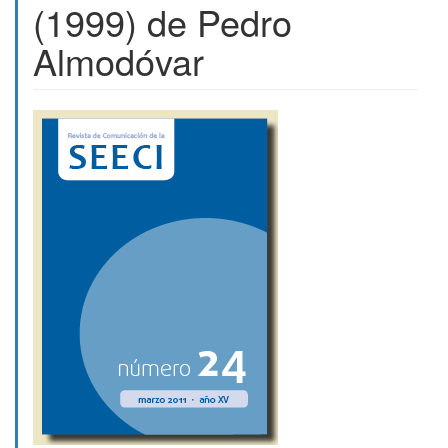
(1999) de Pedro
Almodóvar
Barra
lateral
del
artículo