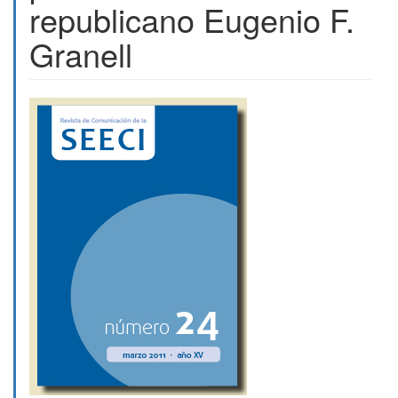
republicano Eugenio F.
Granell
Barra
lateral
del
artículo