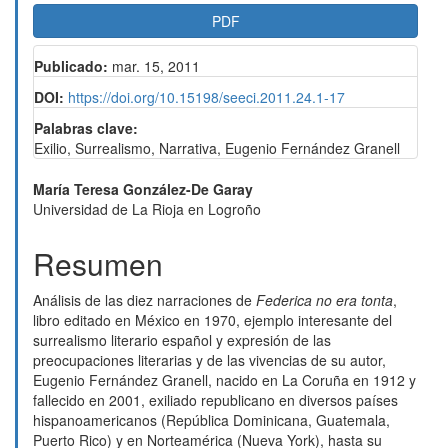
PDF
Publicado:
mar. 15, 2011
DOI:
https://doi.org/10.15198/seeci.2011.24.1-17
Palabras clave:
Exilio, Surrealismo, Narrativa, Eugenio Fernández Granell
Contenido
María Teresa González-De Garay
Universidad de La Rioja en Logroño
principal
del
Resumen
artículo
Análisis de las diez narraciones de
Federica no era tonta
,
libro editado en México en 1970, ejemplo interesante del
surrealismo literario español y expresión de las
preocupaciones literarias y de las vivencias de su autor,
Eugenio Fernández Granell, nacido en La Coruña en 1912 y
fallecido en 2001, exiliado republicano en diversos países
hispanoamericanos (República Dominicana, Guatemala,
Puerto Rico) y en Norteamérica (Nueva York), hasta su