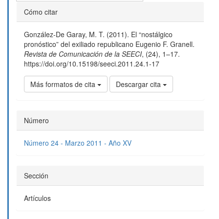
Detalles
Cómo citar
del
González-De Garay, M. T. (2011). El “nostálgico
artículo
pronóstico” del exiliado republicano Eugenio F. Granell.
Revista de Comunicación de la SEECI
, (24), 1–17.
https://doi.org/10.15198/seeci.2011.24.1-17
Más formatos de cita
Descargar cita
Número
Número 24 - Marzo 2011 - Año XV
Sección
Artículos