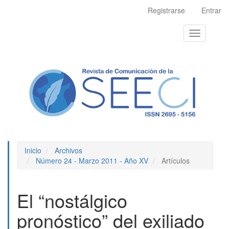
Navegación
Registrarse
Entrar
principal
Contenido
Toggle
principal
navigation
Barra
lateral
Inicio
Archivos
Número 24 - Marzo 2011 - Año XV
Artículos
El “nostálgico
pronóstico” del exiliado