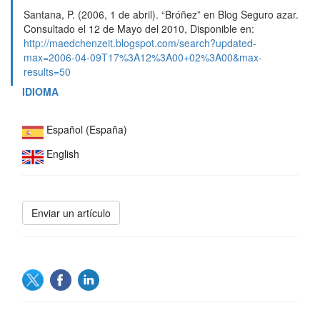
Santana, P. (2006, 1 de abril). “Bróñez” en Blog Seguro azar.
Consultado el 12 de Mayo del 2010, Disponible en:
http://maedchenzeit.blogspot.com/search?updated-
max=2006-04-09T17%3A12%3A00+02%3A00&max-
results=50
IDIOMA
Español (España)
English
Enviar
Enviar un artículo
un
artículo
SOCIAL