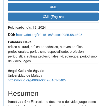
XML
XML (English)
Publicado:
dic. 13, 2024
DOI:
https://doi.org/10.15198/seeci.2025.58.e895
Palabras clave:
crítica cultural, crítica periodística, nuevos perfiles
profesionales, periodismo especializado, profesión
periodística, rutinas profesionales, videojuegos, periodismo
de videojuegos
Contenido
Ángel Gallardo Agudo
Universidad de Málaga
principal
https://orcid.org/0009-0007-5189-3485
del
Resumen
artículo
Introducción:
El creciente desarrollo del videojuego como