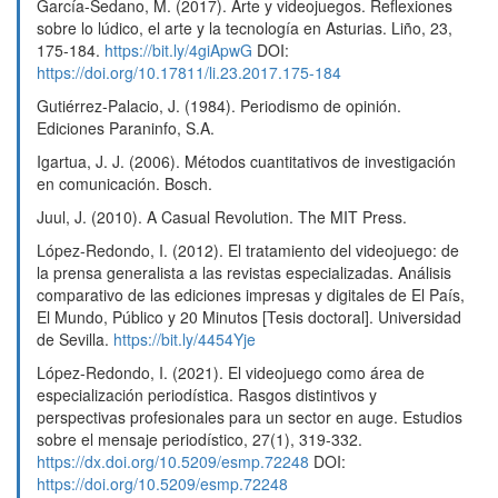
García-Sedano, M. (2017). Arte y videojuegos. Reflexiones
sobre lo lúdico, el arte y la tecnología en Asturias. Liño, 23,
175-184.
https://bit.ly/4giApwG
DOI:
https://doi.org/10.17811/li.23.2017.175-184
Gutiérrez-Palacio, J. (1984). Periodismo de opinión.
Ediciones Paraninfo, S.A.
Igartua, J. J. (2006). Métodos cuantitativos de investigación
en comunicación. Bosch.
Juul, J. (2010). A Casual Revolution. The MIT Press.
López-Redondo, I. (2012). El tratamiento del videojuego: de
la prensa generalista a las revistas especializadas. Análisis
comparativo de las ediciones impresas y digitales de El País,
El Mundo, Público y 20 Minutos [Tesis doctoral]. Universidad
de Sevilla.
https://bit.ly/4454Yje
López-Redondo, I. (2021). El videojuego como área de
especialización periodística. Rasgos distintivos y
perspectivas profesionales para un sector en auge. Estudios
sobre el mensaje periodístico, 27(1), 319-332.
https://dx.doi.org/10.5209/esmp.72248
DOI:
https://doi.org/10.5209/esmp.72248