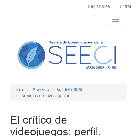
Navegación
Registrarse
Entrar
principal
Contenido
Toggle
principal
navigation
Barra
lateral
Inicio
Archivos
Vol. 58 (2025)
Artículos de Investigación
El crítico de
videojuegos: perfil,