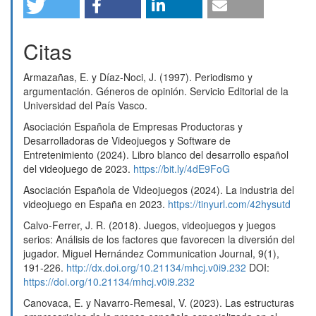
Importancia de los videojuegos en los procesos de
intervención en salud mental: una revisión
sistemática.
Telos: Revista de Estudios Interdisciplinarios
Citas
en Ciencias Sociales,
27
(3),
981.
10.36390/telos273.18
Armazañas, E. y Díaz-Noci, J. (1997). Periodismo y
argumentación. Géneros de opinión. Servicio Editorial de la
Universidad del País Vasco.
Asociación Española de Empresas Productoras y
Desarrolladoras de Videojuegos y Software de
Entretenimiento (2024). Libro blanco del desarrollo español
del videojuego de 2023.
https://bit.ly/4dE9FoG
Asociación Española de Videojuegos (2024). La industria del
videojuego en España en 2023.
https://tinyurl.com/42hysutd
Calvo-Ferrer, J. R. (2018). Juegos, videojuegos y juegos
serios: Análisis de los factores que favorecen la diversión del
jugador. Miguel Hernández Communication Journal, 9(1),
191-226.
http://dx.doi.org/10.21134/mhcj.v0i9.232
DOI:
https://doi.org/10.21134/mhcj.v0i9.232
Canovaca, E. y Navarro-Remesal, V. (2023). Las estructuras