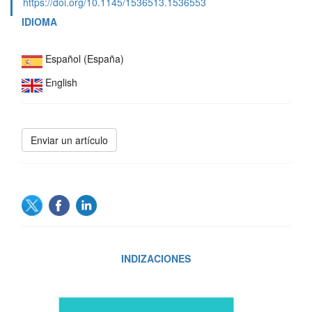
https://doi.org/10.1145/1536513.1536553
IDIOMA
Español (España)
English
Enviar
Enviar un artículo
un
artículo
SOCIAL
INDIZACIONES
INDIZACIONES