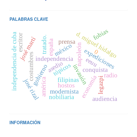
PALABRAS CLAVE
fobias
d. miguel hidalgo
independencia de cuba
escritor
tratado.
josé martí
prensa
españa
méxico
napoleón
expediciones
0
costumbres
independencia
eeuu
asedio
tópicos
gobierno
invasión
conquista
radio
economía
legazpi
américa
filipinas
josé rizal
hostos
modernista
nobiliaria
audiencia
INFORMACIÓN