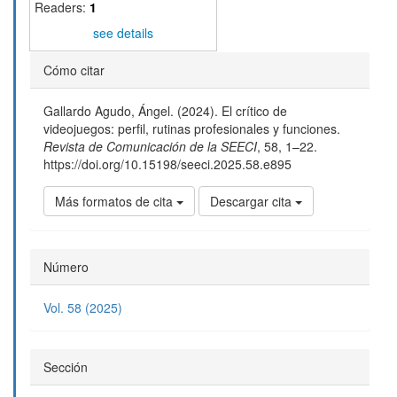
Readers:
1
see details
Detalles
Cómo citar
del
Gallardo Agudo, Ángel. (2024). El crítico de
artículo
videojuegos: perfil, rutinas profesionales y funciones.
Revista de Comunicación de la SEECI
,
58
, 1–22.
https://doi.org/10.15198/seeci.2025.58.e895
Más formatos de cita
Descargar cita
Número
Vol. 58 (2025)
Sección