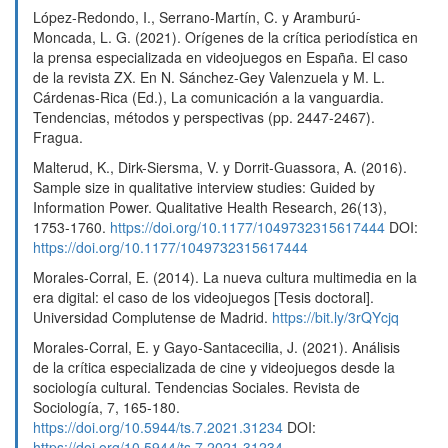
López-Redondo, I., Serrano-Martín, C. y Aramburú-
Moncada, L. G. (2021). Orígenes de la crítica periodística en
la prensa especializada en videojuegos en España. El caso
de la revista ZX. En N. Sánchez-Gey Valenzuela y M. L.
Cárdenas-Rica (Ed.), La comunicación a la vanguardia.
Tendencias, métodos y perspectivas (pp. 2447-2467).
Fragua.
Malterud, K., Dirk-Siersma, V. y Dorrit-Guassora, A. (2016).
Sample size in qualitative interview studies: Guided by
Information Power. Qualitative Health Research, 26(13),
1753-1760.
https://doi.org/10.1177/1049732315617444
DOI:
https://doi.org/10.1177/1049732315617444
Morales-Corral, E. (2014). La nueva cultura multimedia en la
era digital: el caso de los videojuegos [Tesis doctoral].
Universidad Complutense de Madrid.
https://bit.ly/3rQYcjq
Morales-Corral, E. y Gayo-Santacecilia, J. (2021). Análisis
de la crítica especializada de cine y videojuegos desde la
sociología cultural. Tendencias Sociales. Revista de
Sociología, 7, 165-180.
https://doi.org/10.5944/ts.7.2021.31234
DOI:
https://doi.org/10.5944/ts.7.2021.31234