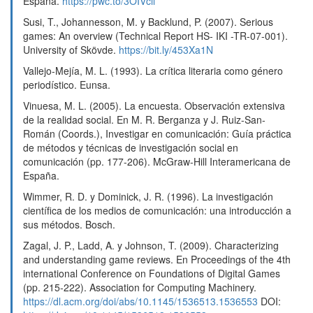
España.
https://pwc.to/3OIVcil
Susi, T., Johannesson, M. y Backlund, P. (2007). Serious
games: An overview (Technical Report HS- IKI -TR-07-001).
University of Skövde.
https://bit.ly/453Xa1N
Vallejo-Mejía, M. L. (1993). La crítica literaria como género
periodístico. Eunsa.
Vinuesa, M. L. (2005). La encuesta. Observación extensiva
de la realidad social. En M. R. Berganza y J. Ruiz-San-
Román (Coords.), Investigar en comunicación: Guía práctica
de métodos y técnicas de investigación social en
comunicación (pp. 177-206). McGraw-Hill Interamericana de
España.
Wimmer, R. D. y Dominick, J. R. (1996). La investigación
científica de los medios de comunicación: una introducción a
sus métodos. Bosch.
Zagal, J. P., Ladd, A. y Johnson, T. (2009). Characterizing
and understanding game reviews. En Proceedings of the 4th
international Conference on Foundations of Digital Games
(pp. 215-222). Association for Computing Machinery.
https://dl.acm.org/doi/abs/10.1145/1536513.1536553
DOI: