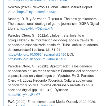
Newzoo (2024). Newzoo’s Global Games Market Report
2023.
https://tinyurl.com/2d7s3j8u
Nieborg, D. B. y Shivonen, T. (2009). The new gatekeepers:
The occupational ideology of game journalism. DiGRA Digital
Library.
https://bit.ly/3ZmEpFN
Paredes-Otero, G. (2022a). ¿Infoentretenimiento o
coloquialidad?: la información de videojuegos a través del
periodismo especializado desde YouTube. Anàlisi: quaderns
de comunicació i cultura, 66, 81-94.
https://doi.org/10.5565/rev/analisi.3460
DOI:
https://doi.org/10.5565/rev/analisi.3460
Paredes-Otero, G. (2022b). Aproximación a los géneros
periodísticos en las redes sociales: Formatos del periodismo
especializado en videojuegos en Youtube. En G. Paredes-
Otero y I. López-Redondo (Coords.), Cultura audiovisual,
periodismo y política: nuevos discursos y narrativas en la
sociedad digital (pp. 318-347). Dykinson.
https://bit.ly/4eyR4M7
PwC (2022). Enterteinment and Media Outlook 2022-2026.