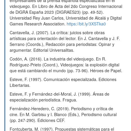
empresariales de la prensa española especializada en el
videojuego. En Libro de Acta del 2do Congreso Internacional
de DiGRA España 2023 (DIGRAES23) (pp. 49-52).
Universidad Rey Juan Carlos, Universidad de Alcalá y Digital
Games Research Association.
https://bit.ly/3XSTka0
Cantavella, J. (2007). La crítica: juicios sobre obras
artísticas para orientación del lector. En J. Cantavella y J. F.
Serrano (Coords.), Redacción para periodistas: Opinar y
argumentar. Editorial Universalitas.
Codón, A. (2016). La industria del videojuego. En R.
Rodríguez-Prieto (Coord.), Videojuegos: la explosión digital
que está cambiando el mundo (pp. 73-96). Héroes de Papel.
Esteve, F. (1997). Comunicación especializada. Ediciones
Libertarias.
Esteve, F. y Fernández-del-Moral, J. (1999). Áreas de
especialización periodística. Fragua.
Fernández-Heredero, C. (2019). Periodismo y crítica de
cine. En M. Garbisu y I. Blanco (Eds.), Periodismo cultural
(pp. 247-290). Ediciones CEF.
Fontcuberta, M. (1997). Propuestas sistemáticas para el