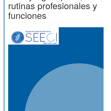
rutinas profesionales y
funciones
Barra
lateral
del
artículo