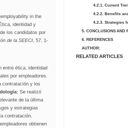
4.2.1.
Current Tre
4.2.2.
Benefits an
employability in the 
4.2.3.
Strategies f
ica, identidad y 
5.
CONCLUSIONS AND
de los candidatos por 
6.
REFERENCES
ión de la SEECI
, 57, 1-
AUTHOR:
RELATED ARTICLES
 entre ética, identidad 
iales por empleadores. 
 contratación y los 
dología:
 Se realizó 
elevante de la última 
sgos y estrategias 
relacionadas con la revisión de redes sociales en la contratación. 
 empleadores obtienen 