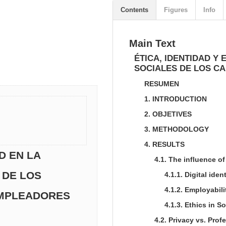
Contents
Figures
Info
Main Text
ÉTICA, IDENTIDAD Y
SOCIALES DE LOS C
RESUMEN
1.
INTRODUCTION
2.
OBJETIVES
3.
METHODOLOGY
4.
RESULTS
D EN LA
4.1.
The influence of 
 DE LOS
4.1.1.
Digital iden
4.1.2.
Employabili
EMPLEADORES
4.1.3.
Ethics in S
4.2.
Privacy vs. Prof