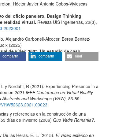
eton, Héctor Javier Antonio Cobos-Viviescas
vo del oficio panelero. Design Thinking
e realidad virtual.
Revista UIS Ingenierías,
22
(3),
n3-2023001
, Alejandro Carbonell-Alcocer, Berea Benitez-
udix (2025)
ual de vídeo 360°: Un estudio de caso
abetización científica.
Revista de la Asociación
compartir
compartir
mail
ación de la Comunicación,
raeic122313.
.13
 Luis Rubio-Tamayo, Manuel Gertrudix Barrio,
023)
 L y Nordahl, R (2021). Experiencing Presence in a
earch Communication and Dissemination: A
Video en
2021 IEEE Conference on Virtual Reality
delines.
IEEE Transactions on Professional
es Abstracts and Workshops (VRW),
86-89.
),
59.
109/VRW52623.2021.00023
228022
encias y referencias en la construcción de una
e 53 días de invierno (2006)
Quo Vadis Romania?
,
 De las Heras, E. L. (2015).
El vídeo esférico en