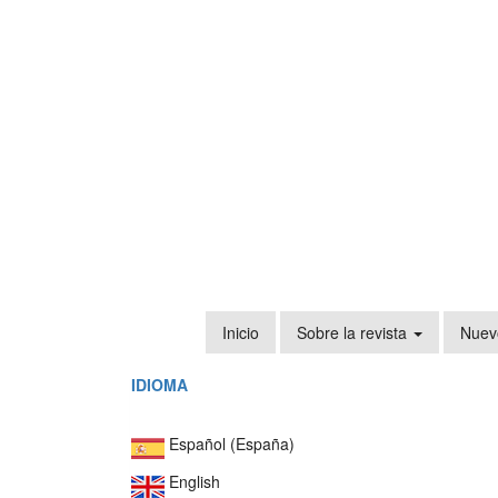
Navegación
principal
Contenido
principal
Barra
lateral
Inicio
Sobre la revista
Nuev
IDIOMA
Español (España)
English