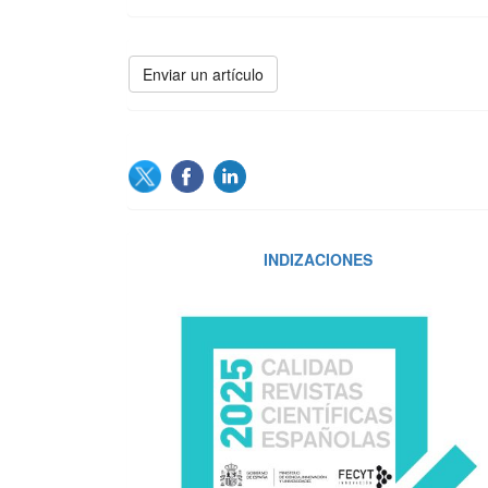
Enviar
Enviar un artículo
un
artículo
SOCIAL
INDIZACIONES
INDIZACIONES