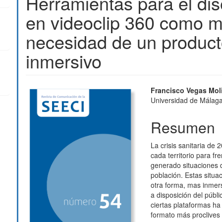
Herramientas para el di
en videoclip 360 como m
necesidad de un product
inmersivo
Barra
Contenido
Francisco Vegas Mol
Universidad de Málag
lateral
principal
del
del
Resumen
artículo
artículo
La crisis sanitaria de 
cada territorio para 
generado situaciones d
población. Estas situ
otra forma, mas inmersi
a disposición del públi
ciertas plataformas h
formato más proclives 