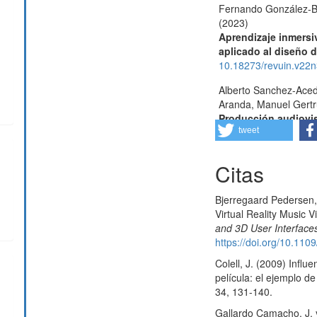
Fernando González-Br
(2023)
Aprendizaje inmersi
aplicado al diseño d
10.18273/revuin.v22
Alberto Sanchez-Acedo
Aranda, Manuel Gertr
Producción audiovis
aplicado a la ecoalf
tweet
Española de Investig
10.24137/raeic.12.23
Citas
Daniel Wuebben, Jose
Juan Romero-Luis (2
Bjerregaard Pedersen,
360° Video for Res
Virtual Reality Music 
Case Study and Gui
and 3D User Interfac
Communication,
66
(1
https://doi.org/10.1
10.1109/TPC.2022.3
Colell, J. (2009) Influ
película: el ejemplo d
34, 131-140.
Gallardo Camacho, J. y