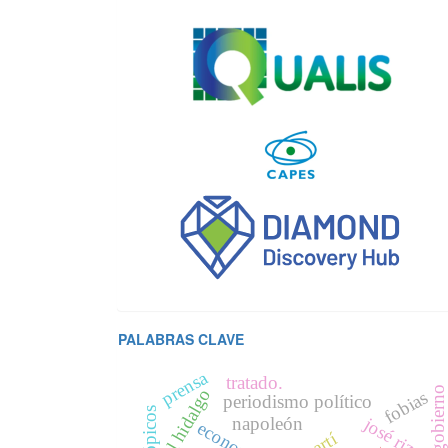
PALABRAS CLAVE
prensa
tratado.
gobierno
fobias
periodismo político
tópicos
napoleón
josé rizal
economía