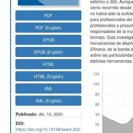
esférico o 360. Aunque
cierto recorrido desd
no había sido la sufic
PDF
para profesionales del
profesionales o
prosu
PDF (English)
responsables de la mul
formato. Esta investiga
EPUB
herramientas de diseñ
Efímera,
de la banda e
EPUB (English)
sobre las particularid
distintas herramientas
HTML
Descargas
HTML (English)
XML
XML (English)
Publicado:
dic. 10, 2021
DOI:
https://doi.org/10.15198/seeci.202