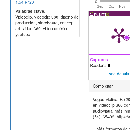
1.54.e720
Palabras clave:
Videoclip, videoclip 360, diseño de
producción, storyboard, concept
art, video 360, video esférico,
youtube
Captures
Readers:
9
see details
Detalles
Cómo citar
del
Vegas Molina, F. (2
artículo
en videoclip 360 co
audiovisual más in
(54), 65–92. https:
Más formatos de 