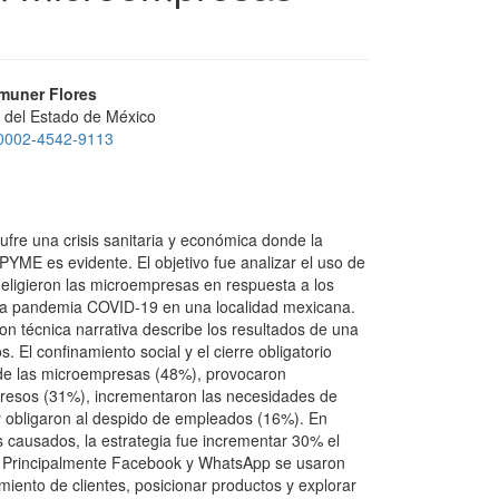
emuner Flores
 del Estado de México
0-0002-4542-9113
fre una crisis sanitaria y económica donde la
IPYME es evidente. El objetivo fue analizar el uso de
 eligieron las microempresas en respuesta a los
la pandemia COVID-19 en una localidad mexicana.
con técnica narrativa describe los resultados de una
 El confinamiento social y el cierre obligatorio
d de las microempresas (48%), provocaron
gresos (31%), incrementaron las necesidades de
y obligaron al despido de empleados (16%). En
s causados, la estrategia fue incrementar 30% el
. Principalmente Facebook y WhatsApp se usaron
iento de clientes, posicionar productos y explorar