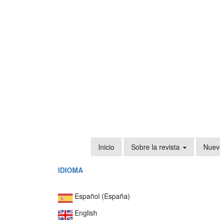
Navegación
principal
Contenido
principal
Barra
lateral
Inicio
Sobre la revista
Nuev
IDIOMA
Español (España)
English