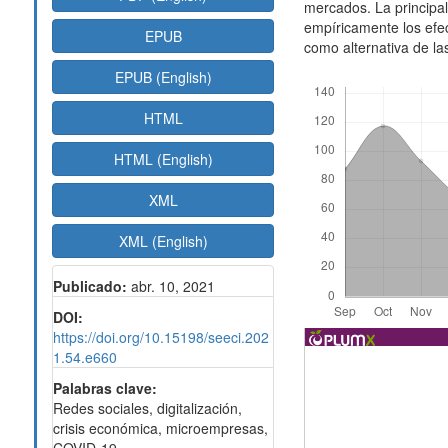
mercados. La principal
empíricamente los efec
EPUB
como alternativa de la
EPUB (English)
Descargas
HTML
HTML (English)
XML
XML (English)
Publicado:
abr. 10, 2021
DOI:
https://doi.org/10.15198/seeci.202
1.54.e660
Palabras clave:
Redes sociales, digitalización,
crisis económica, microempresas,
COVID-19