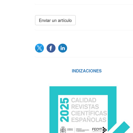
Enviar
Enviar un artículo
un
artículo
SOCIAL
INDIZACIONES
INDIZACIONES