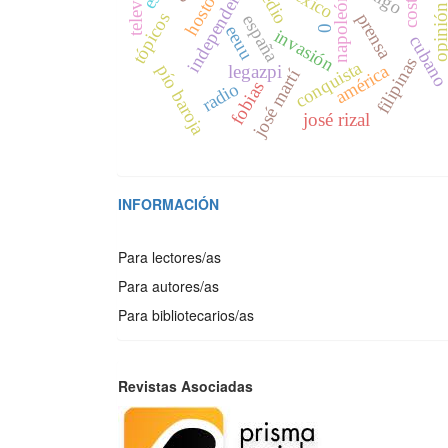
opinión públ
independencia
asedio
hostos
napoleón
tópicos
prensa
españa
eeuu
0
invasión
cuban
filipinas
conquista
américa
pío baroja
legazpi
josé martí
fobias
radio
josé rizal
INFORMACIÓN
Para lectores/as
Para autores/as
Para bibliotecarios/as
REVISTAS
Revistas Asociadas