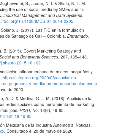
n1.105
 Moghavvemi, S., Jaafar, N. I. & Shuib, N. L. M.
ncing the use of social media by SMEs and its
riana Conde, José Daniel Shauri, Patricio Vaca
s.
Industrial Management and Data Systems
,
s://doi.org/10.1108/IMDS-07-2014-0205
ng digital en los volúmenes de ventas en los
 & Solano, J. (2017). Las TIC en la formulación
oquia urbana del cantón La Concordia.
Revista
mes de Santiago de Cali – Colombia.
Entramado,
1),
179.
026.506
, B. (2015). Covert Marketing Strategy and
min (2024)
Social and Behavioral Sciences
, 207, 135–148.
escenario con potencial para el desarrollo .
6/j.sbspro.2015.10.162
5.
0243
ociación latinoamericana de micros, pequeños y
s.
https://integraa.org/2020/03/asociacion-
 Hurtado-Yugcha, Marcelo Javier Mancheno-Saá,
icros-pequenos-y-medianos-empresarios-alampyme
-Salinas, Hernán Mauricio Quisimalin
mayo de 2020.
o, A. D. & Medina, Q. J. M. (2016). Análisis de la
 consumidor post-pandemia en el sector
las redes sociales como herramienta de marketing
or.
Revista Venezolana de Gerencia,
28
(Especial
amaulipas.
RISTI
, No. 18(6), 49-65.
013/risti.18.49-65
.
10.33
ón Mexicana de la Industria Automotriz. Noticias.
ías (2024)
mx/
. Consultado el 20 de mayo de 2020.