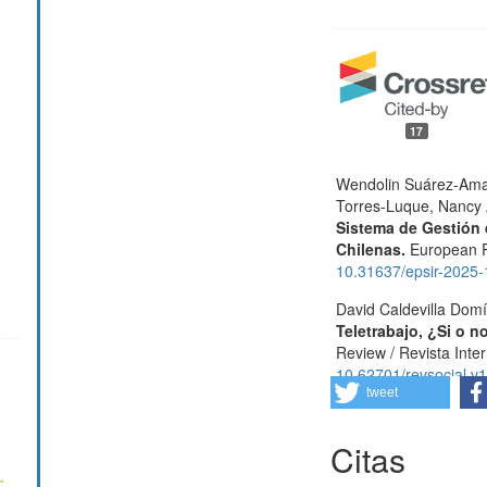
17
Wendolin Suárez-Ama
Torres-Luque, Nancy 
Sistema de Gestión 
Chilenas.
European P
10.31637/epsir-2025
David Caldevilla Dom
Teletrabajo, ¿Si o n
Review / Revista Inte
10.62701/revsocial.v
tweet
Teofilo O. Boyano-Fr
Licona (2022)
Citas
Crisis de abastecim
científica anfibios,
5
(1