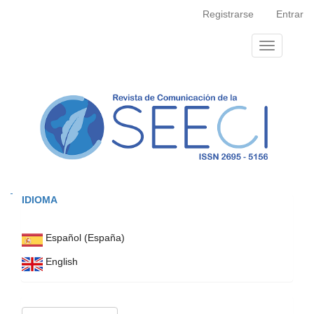
Navegación
Registrarse
Entrar
principal
Contenido
Toggle
principal
navigation
Barra
lateral
IDIOMA
Español (España)
English
Enviar