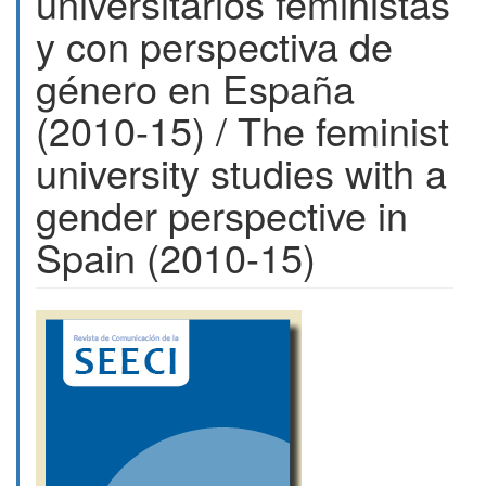
universitarios feministas
y con perspectiva de
género en España
(2010-15) / The feminist
university studies with a
gender perspective in
Spain (2010-15)
Barra
lateral
del
artículo