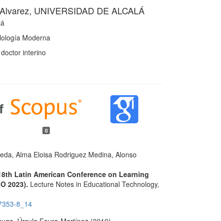
 Alvarez,
UNIVERSIDAD DE ALCALÁ
lá
lología Moderna
doctor interino
0
eda, Alma Eloisa Rodriguez Medina, Alonso
18th Latin American Conference on Learning
O 2023).
Lecture Notes in Educational Technology,
7353-8_14
huga, Úrsula Faura-Martínez (2019)