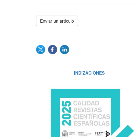
Enviar
Enviar un artículo
un
artículo
SOCIAL
INDIZACIONES
INDIZACIONES