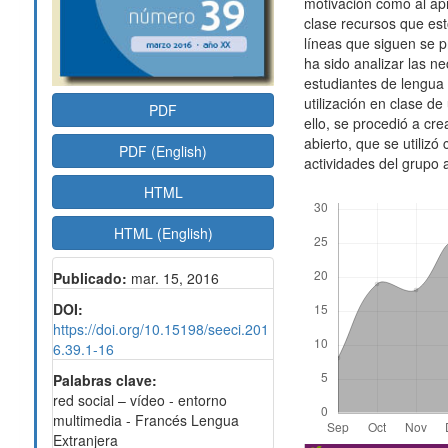
motivación como al apr
clase recursos que esto
líneas que siguen se p
ha sido analizar las 
estudiantes de lengua 
utilización en clase d
PDF
ello, se procedió a cre
abierto, que se utilizó
PDF (English)
actividades del grupo a
HTML
Descargas
HTML (English)
Publicado:
mar. 15, 2016
DOI:
https://doi.org/10.15198/seeci.201
6.39.1-16
Palabras clave:
red social – vídeo - entorno
multimedia - Francés Lengua
Extranjera