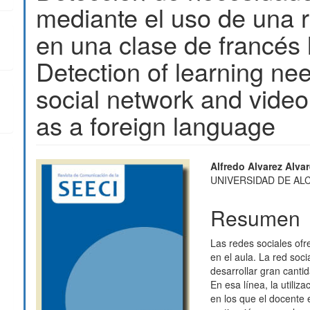
mediante el uso de una r
en una clase de francés 
Detection of learning ne
social network and video 
as a foreign language
Barra
Contenido
Alfredo Alvarez Alva
UNIVERSIDAD DE AL
lateral
principal
del
del
Resumen
artículo
artículo
Las redes sociales of
en el aula. La red soc
desarrollar gran canti
En esa línea, la utili
en los que el docente 