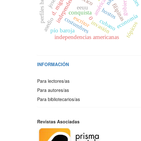
perfiles heráldicos
independencia
gobierno
américa
filipinas
eeuu
hostos
conquista
economía
escritor
0
costumbres
asedio
cubano
invasión
tópicos
pío baroja
independencias americanas
INFORMACIÓN
Para lectores/as
Para autores/as
Para bibliotecarios/as
REVISTAS
Revistas Asociadas