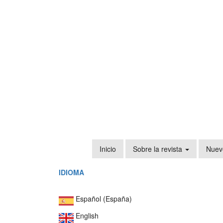
Navegación
principal
Contenido
principal
Barra
lateral
Inicio
Sobre la revista
Nuev
IDIOMA
Español (España)
English