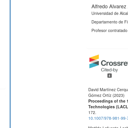
Alfredo Alvarez
Universidad de Alca
Departamento de Fi
Profesor contratado 
4
David Martínez Cerqu
Gómez Ortíz (2023)
Proceedings of the 
Technologies (LACL
s
172.
10.1007/978-981-99-
Matilde Lafuente-Lec