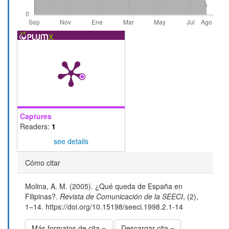
Captures
Readers:
1
see details
Detalles
Cómo citar
del
Molina, A. M. (2005). ¿Qué queda de España en
artículo
Filipinas?.
Revista de Comunicación de la SEECI
, (2),
1–14. https://doi.org/10.15198/seeci.1998.2.1-14
Más formatos de cita
Descargar cita