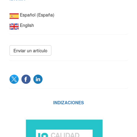
Español (España)
English
Enviar
Enviar un artículo
un
artículo
SOCIAL
INDIZACIONES
INDIZACIONES