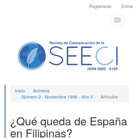
Navegación
Registrarse
Entrar
principal
Contenido
Toggle
principal
navigation
Barra
lateral
Inicio
Archivos
Número 2 - Noviembre 1998 - Año II
Artículos
¿Qué queda de España
en Filipinas?