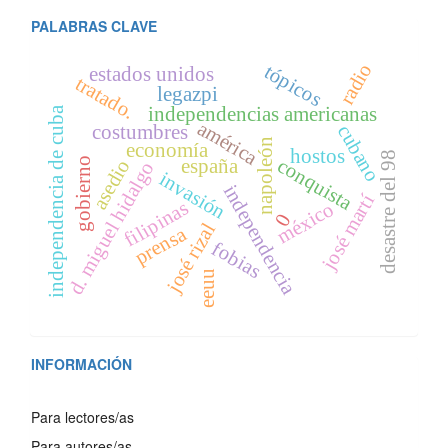
PALABRAS CLAVE
radio
tópicos
estados unidos
tratado.
legazpi
independencias americanas
independencia de cuba
américa
costumbres
cubano
napoleón
economía
hostos
desastre del 98
conquista
asedio
españa
gobierno
d. miguel hidalgo
invasión
independencia
josé martí
filipinas
méxico
0
josé rizal
prensa
fobias
eeuu
INFORMACIÓN
Para lectores/as
Para autores/as