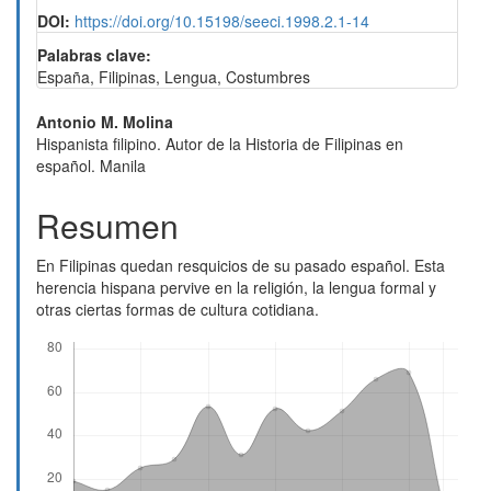
DOI:
https://doi.org/10.15198/seeci.1998.2.1-14
Palabras clave:
España, Filipinas, Lengua, Costumbres
Contenido
Antonio M. Molina
Hispanista filipino. Autor de la Historia de Filipinas en
principal
español. Manila
del
Resumen
artículo
En Filipinas quedan resquicios de su pasado español. Esta
herencia hispana pervive en la religión, la lengua formal y
otras ciertas formas de cultura cotidiana.
Descargas