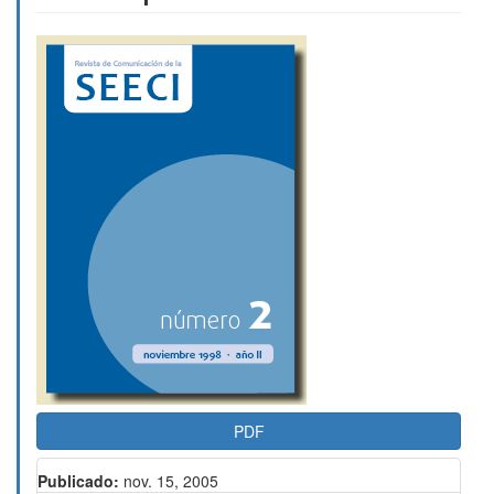
Barra
lateral
del
artículo
PDF
Publicado:
nov. 15, 2005