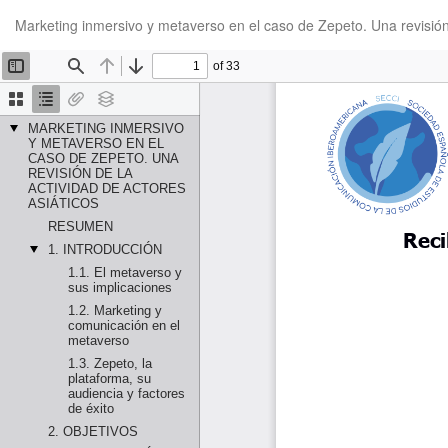
Volver
Marketing inmersivo y metaverso en el caso de Zepeto. Una revisión 
a
los
detalles
del
artículo