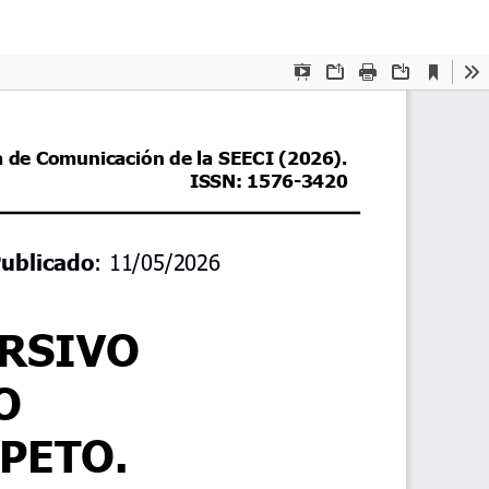
De
De
P