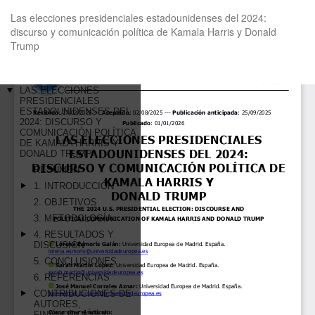
Volver
Las elecciones presidenciales estadounidenses del 2024:
a
discurso y comunicación política de Kamala Harris y Donald
los
Trump
detalles
del
artículo
De
De
P