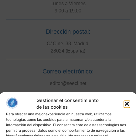
Lunes a Viernes
9:00 a 19:00
Dirección postal:
C/ Cine, 38. Madrid
28024 (España)
Correo electrónico:
editor@seeci.net
Gestionar el consentimiento
Teléfono móvil:
de las cookies
Para ofrecer una mejor experiencia en nuestra web, utilizamos
(+34) 606 43 29 54
tecnologías como las cookies para almacenar y/o acceder a la
información del dispositivo. El consentimiento de estas tecnologías nos
permitirá procesar datos como el comportamiento de navegación o las
identificaciones únicas en este sitio. No consentir o retirar el