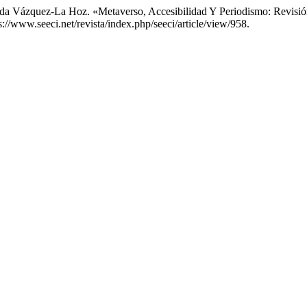
a Vázquez-La Hoz. «Metaverso, Accesibilidad Y Periodismo: Revisión 
//www.seeci.net/revista/index.php/seeci/article/view/958.