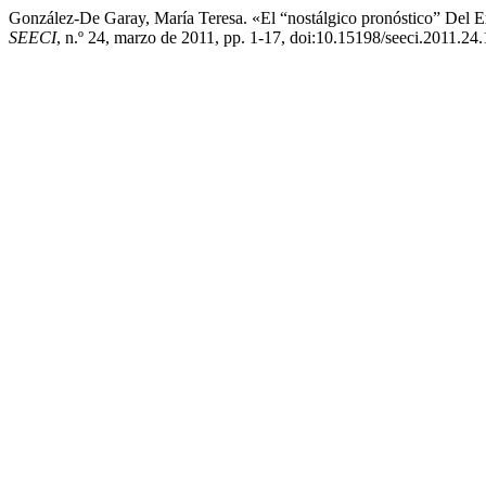
González-De Garay, María Teresa. «El “nostálgico pronóstico” Del E
SEECI
, n.º 24, marzo de 2011, pp. 1-17, doi:10.15198/seeci.2011.24.