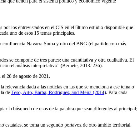
cia que tienen para el sistema político y económico vigente
 por los entrevistados en el CIS en el último estudio disponible que
 cada uno de esos 15 temas principales.
e la confluencia Navarra Suma y otro del BNG (el partido con más
s se compone de tres partes: una cuantitativa y otra cualitativa. El
 con el análisis interpretativo” (Bernete, 2013: 236).
 el 28 de agosto de 2021.
la relevancia dada a las noticias en las que se menciona a ese tema o
 la de
Teso, Arto, Barba, Rodrigues, and Meira (2014)
. Para cada
piar la búsqueda de usos de la palabra que sean diferentes al principal;
 estatales, se toma un segundo portavoz de otro ámbito territorial.