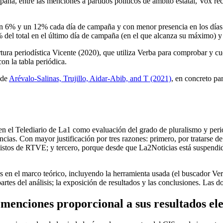
ña, entre las menciones a partidos políticos de ámbito estatal, Vox re
6% y un 12% cada día de campaña y con menor presencia en los días deci
 del total en el último día de campaña (en el que alcanza su máximo) y
rtura periodística Vicente (2020), que utiliza Verba para comprobar y c
con la tabla periódica.
 de
Arévalo-Salinas, Trujillo, Aidar-Abib, and T (2021)
, en concreto p
os en el Telediario de La1 como evaluación del grado de pluralismo y per
ias. Con mayor justificación por tres razones: primero, por tratarse de u
ás vistos de RTVE; y tercero, porque desde que La2Noticias está suspend
mas en el marco teórico, incluyendo la herramienta usada (el buscador V
tes del análisis; la exposición de resultados y las conclusiones. Las dos
 menciones proporcional a sus resultados ele