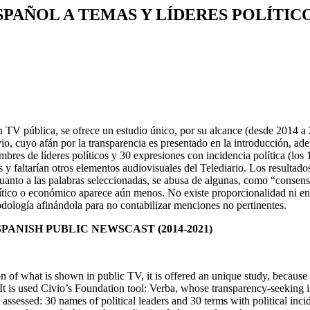
SPAÑOL A TEMAS Y LÍDERES
POLÍTICOS
 en TV pública, se ofrece un estudio único, por su alcance (desde 2014 
, cuyo afán por la transparencia es presentado en la introducción, ademá
mbres de líderes políticos y 30 expresiones con incidencia política (los
s y faltarían otros elementos audiovisuales del Telediario. Los result
 cuanto a las palabras seleccionadas, se abusa de algunas, como “consen
lítico o económico aparece aún menos. No existe proporcionalidad ni en 
todología afinándola para no contabilizar menciones no pertinentes.
ANISH PUBLIC NEWSCAST (2014-2021)
on of what is shown in public TV, it is offered an unique study, becau
t is used Civio’s Foundation tool: Verba, whose transparency-seeking is
 assessed: 30 names of political leaders and 30 terms with political inc