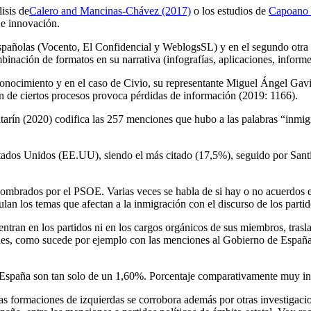
isis de
Calero and Mancinas-Chávez (2017)
o los estudios de
Capoano 
 e innovación.
s españolas (Vocento, El Confidencial y WeblogsSL) y en el segundo otr
ombinación de formatos en su narrativa (infografías, aplicaciones, inform
 conocimiento y en el caso de Civio, su representante Miguel Ángel Gavil
n de ciertos procesos provoca pérdidas de información (2019: 1166).
atarín (2020) codifica las 257 menciones que hubo a las palabras “inmi
tados Unidos (EE.UU), siendo el más citado (17,5%), seguido por Sant
 nombrados por el PSOE. Varias veces se habla de si hay o no acuerdos e
lan los temas que afectan a la inmigración con el discurso de los parti
ntran en los partidos ni en los cargos orgánicos de sus miembros, trasl
onales, como sucede por ejemplo con las menciones al Gobierno de Espa
de España son tan solo de un 1,60%. Porcentaje comparativamente muy in
a las formaciones de izquierdas se corrobora además por otras investigac