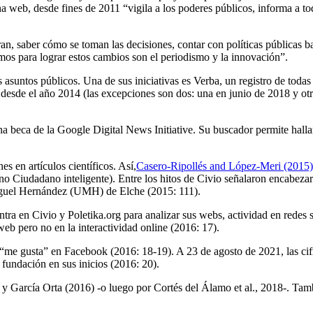
a web, desde fines de 2011 “vigila a los poderes públicos, informa a to
an, saber cómo se toman las decisiones, contar con políticas públicas ba
samos para lograr estos cambios son el periodismo y la innovación”.
asuntos públicos. Una de sus iniciativas es Verba, un registro de todas 
desde el año 2014 (las excepciones son dos: una en junio de 2018 y ot
 beca de la Google Digital News Initiative. Su buscador permite hallar 
 en artículos científicos. Así,
Casero-Ripollés and López-Meri (2015)
eno Ciudadano inteligente). Entre los hitos de Civio señalaron encabez
guel Hernández (UMH) de Elche (2015: 111).
ra en Civio y Poletika.org para analizar sus webs, actividad en redes 
web pero no en la interactividad online (2016: 17).
 “me gusta” en Facebook (2016: 18-19). A 23 de agosto de 2021, las c
fundación en sus inicios (2016: 20).
y García Orta (2016) -o luego por Cortés del Álamo et al., 2018-. Tam