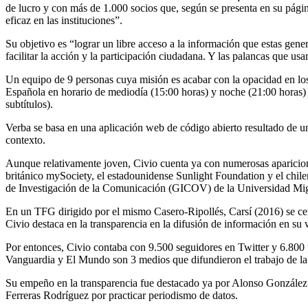
de lucro y con más de 1.000 socios que, según se presenta en su págin
eficaz en las instituciones”.
Su objetivo es “lograr un libre acceso a la información que estas gener
facilitar la acción y la participación ciudadana. Y las palancas que u
Un equipo de 9 personas cuya misión es acabar con la opacidad en los 
Española en horario de mediodía (15:00 horas) y noche (21:00 horas) 
subtítulos).
Verba se basa en una aplicación web de código abierto resultado de una
contexto.
Aunque relativamente joven, Civio cuenta ya con numerosas apariciones
británico mySociety, el estadounidense Sunlight Foundation y el chil
de Investigación de la Comunicación (GICOV) de la Universidad Mi
En un TFG dirigido por el mismo Casero-Ripollés, Carsí (2016) se cent
Civio destaca en la transparencia en la difusión de información en su 
Por entonces, Civio contaba con 9.500 seguidores en Twitter y 6.800
Vanguardia y El Mundo son 3 medios que difundieron el trabajo de la 
Su empeño en la transparencia fue destacado ya por Alonso González 
Ferreras Rodríguez por practicar periodismo de datos.