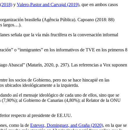
(2018)
y
Valero-Pastor and Carvajal (2019)
, que en ambos casos
a organización brasileña (Agência Pública). Capoano (2018: 88)
es largos…).
anes señala que la vía más fructífera es la conversación informal
gración” o “inmigrantes” en los informativos de TVE en los primeros 8
iago Abascal” (Matarín, 2020, p. 297). Las referencias a Vox suponen
ntre los socios de Gobierno, pero no se hace hincapié en las
dos ubicados ideológicamente a la izquierda.
adando así el mensaje ideológico de cada uno de ellos, sino que se
ña (7,90%); al Gobierno de Canarias (4,80%); al Relator de la ONU
ferior respecto al presidente de EE.UU.
iones, como la de
Estevez, Dominguez, and Graña (2020)
, en la que se