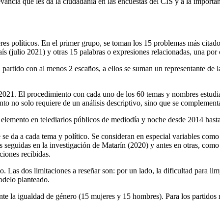
ancia que les da la ciudadanía en las encuestas del CIS y a la importan
res políticos. En el primer grupo, se toman los 15 problemas más citados
aís (julio 2021) y otras 15 palabras o expresiones relacionadas, una por
da partido con al menos 2 escaños, a ellos se suman un representante d
2021. El procedimiento con cada uno de los 60 temas y nombres estudiado
nto no solo requiere de un análisis descriptivo, sino que se complementa
 elemento en telediarios públicos de mediodía y noche desde 2014 hasta
se da a cada tema y político. Se consideran en especial variables como 
s seguidas en la investigación de Matarín (2020) y antes en otras, como
ciones recibidas.
. Las dos limitaciones a reseñar son: por un lado, la dificultad para lim
modelo planteado.
te la igualdad de género (15 mujeres y 15 hombres). Para los partidos no