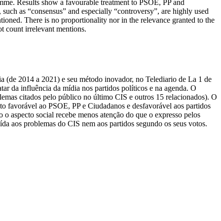
ramme. Results show a favourable treatment to PSOE, PP and
ms, such as “consensus” and especially “controversy”, are highly used
tioned. There is no proportionality nor in the relevance granted to the
ot count irrelevant mentions.
ia (de 2014 a 2021) e seu método inovador, no Telediario de La 1 de
tar da influência da mídia nos partidos políticos e na agenda. O
oblemas citados pelo público no último CIS e outros 15 relacionados). O
ento favorável ao PSOE, PP e Ciudadanos e desfavorável aos partidos
o o aspecto social recebe menos atenção do que o expresso pelos
uída aos problemas do CIS nem aos partidos segundo os seus votos.