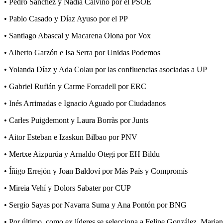
• Pedro Sánchez y Nadia Calviño por el PSOE
• Pablo Casado y Díaz Ayuso por el PP
• Santiago Abascal y Macarena Olona por Vox
• Alberto Garzón e Isa Serra por Unidas Podemos
• Yolanda Díaz y Ada Colau por las confluencias asociadas a UP
• Gabriel Rufián y Carme Forcadell por ERC
• Inés Arrimadas e Ignacio Aguado por Ciudadanos
• Carles Puigdemont y Laura Borràs por Junts
• Aitor Esteban e Izaskun Bilbao por PNV
• Mertxe Aizpurúa y Arnaldo Otegi por EH Bildu
• Íñigo Errejón y Joan Baldoví por Más País y Compromís
• Mireia Vehí y Dolors Sabater por CUP
• Sergio Sayas por Navarra Suma y Ana Pontón por BNG
• Por último, como ex líderes se selecciona a Felipe González, Maria