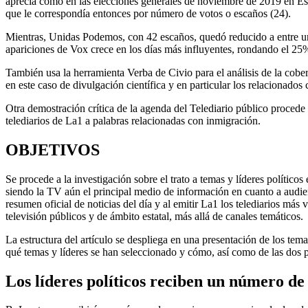
aprecia cómo en las elecciones generales de noviembre de 2019 en Espa
que le correspondía entonces por número de votos o escaños (24).
Mientras, Unidas Podemos, con 42 escaños, quedó reducido a entre un 
apariciones de Vox crece en los días más influyentes, rondando el 25%
También usa la herramienta Verba de Civio para el análisis de la cobe
en este caso de divulgación científica y en particular los relacionados 
Otra demostración crítica de la agenda del Telediario público procede
telediarios de La1 a palabras relacionadas con inmigración.
OBJETIVOS
Se procede a la investigación sobre el trato a temas y líderes polític
siendo la TV aún el principal medio de información en cuanto a audienc
resumen oficial de noticias del día y al emitir La1 los telediarios m
televisión públicos y de ámbito estatal, más allá de canales temáticos.
La estructura del artículo se despliega en una presentación de los te
qué temas y líderes se han seleccionado y cómo, así como de las dos par
Los líderes políticos reciben un número de