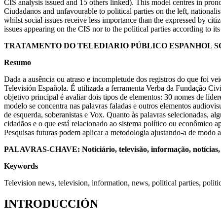
CIS analysis issued and 15 others linked). This model centres in pr
Ciudadanos and unfavourable to political parties on the left, national
whilst social issues receive less importance than the expressed by citi
issues appearing on the CIS nor to the political parties according to it
TRATAMENTO DO TELEDIARIO PÚBLICO ESPANHOL SOBR
Resumo
Dada a ausência ou atraso e incompletude dos registros do que foi ve
Televisión Española. É utilizada a ferramenta Verba da Fundação Civio
objetivo principal é avaliar dois tipos de elementos: 30 nomes de líde
modelo se concentra nas palavras faladas e outros elementos audiovis
de esquerda, soberanistas e Vox. Quanto às palavras selecionadas, a
cidadãos e o que está relacionado ao sistema político ou econômico 
Pesquisas futuras podem aplicar a metodologia ajustando-a de modo a
PALAVRAS-CHAVE: Noticiário, televisão, informação, notícias, pa
Keywords
Television news, television, information, news, political parties, politi
INTRODUCCIÓN