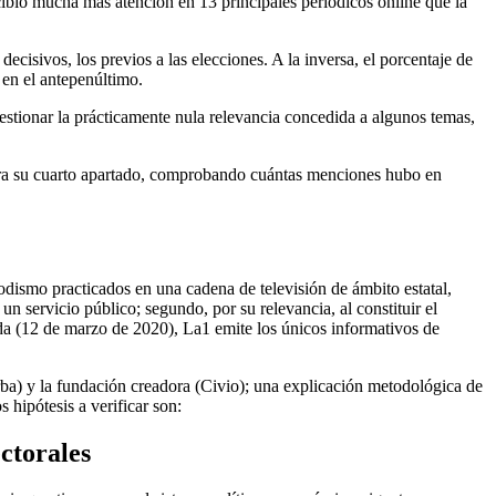
cibió mucha más atención en 13 principales periódicos online que la
sivos, los previos a las elecciones. A la inversa, el porcentaje de
 en el antepenúltimo.
uestionar la prácticamente nula relevancia concedida a algunos temas,
ara su cuarto apartado, comprobando cuántas menciones hubo en
iodismo practicados en una cadena de televisión de ámbito estatal,
n servicio público; segundo, por su relevancia, al constituir el
ida (12 de marzo de 2020), La1 emite los únicos informativos de
erba) y la fundación creadora (Civio); una explicación metodológica de
 hipótesis a verificar son:
ctorales