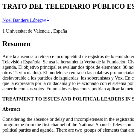
TRATO DEL TELEDIARIO PÚBLICO E
1
Noel
Bandera López
​✉
1
Universitat de Valencia
,
España
Resumen
Ante la ausencia o retraso e incompletitud de registros de lo emitido
Televisión Española. Se usa la herramienta Verba de la Fundación Civio
agenda. El objetivo principal es evaluar dos tipos de elementos: 30 no
otros 15 vinculados). El modelo se centra en las palabras pronunciada
desfavorable a los partidos de izquierdas, los soberanistas y Vox. En
que la expresada por la ciudadanía y lo relacionado con el sistema po
acuerdo con sus votos. Futuras investigaciones podrían aplicar la me
TREATMENT TO ISSUES AND POLITICAL LEADERS IN SP
Abstract
Considering the absence or delay and incompleteness in the registrati
programme from the first channel of the National Spanish Television. I
political parties and agenda. There are two groups of elements that are