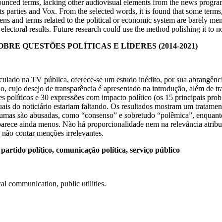
onounced terms, lacking other audiovisual elements from the news prog
ists parties and Vox. From the selected words, it is found that some ter
zens and terms related to the political or economic system are barely men
s electoral results. Future research could use the method polishing it to n
E QUESTÕES POLÍTICAS E LÍDERES (2014-2021)
iculado na TV pública, oferece-se um estudo inédito, por sua abrangênc
, cujo desejo de transparência é apresentado na introdução, além de tra
res políticos e 30 expressões com impacto político (os 15 principais pr
uais do noticiário estariam faltando. Os resultados mostram um tratam
lgumas são abusadas, como “consenso” e sobretudo “polêmica”, enquant
aparece ainda menos. Não há proporcionalidade nem na relevância atrib
 não contar menções irrelevantes.
rtido político, comunicação política, serviço público
cal communication, public utilities.