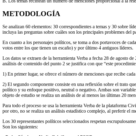
B. Los temas recibirán un número de menciones proporcional a la relev
METODOLOGÍA
Se analizan 60 elementos: 30 correspondientes a temas y 30 sobre líde
incluya las preguntas sobre cuáles son los principales problemes del p
En cuanto a los personajes políticos, se toma a dos portavoces de ca
votos entre los que tienen un escaño) y por último 4 antiguos líderes.
Los datos se extraen de la herramienta Verba a fecha 28 de agosto de 
análisis de contenido del punto 2 se justifica con que “este procedimie
1) En primer lugar, se ofrece el número de menciones que recibe cada
2) El segundo componente consiste en una reflexión sobre el trato que 
político y su enfoque positivo, neutral o negativo. Ambas son variable
objeto de estudio se realiza un análisis de al menos las últimas 20 men
Para todo el proceso se usa la herramienta Verba de la plataforma Civio
por otro, no se realiza un análisis estadístico complejo, al preferir el 
Los 30 representantes políticos seleccionados respetan escrupulosamen
Son los siguientes: