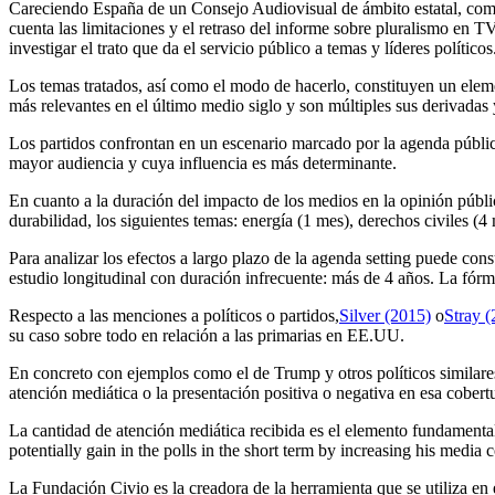
Careciendo España de un Consejo Audiovisual de ámbito estatal, como
cuenta las limitaciones y el retraso del informe sobre pluralismo en
investigar el trato que da el servicio público a temas y líderes políticos
Los temas tratados, así como el modo de hacerlo, constituyen un elemen
más relevantes en el último medio siglo y son múltiples sus derivadas 
Los partidos confrontan en un escenario marcado por la agenda pública
mayor audiencia y cuya influencia es más determinante.
En cuanto a la duración del impacto de los medios en la opinión públi
durabilidad, los siguientes temas: energía (1 mes), derechos civiles (
Para analizar los efectos a largo plazo de la agenda setting puede cons
estudio longitudinal con duración infrecuente: más de 4 años. La fórmu
Respecto a las menciones a políticos o partidos,
Silver (2015)
o
Stray 
su caso sobre todo en relación a las primarias en EE.UU.
En concreto con ejemplos como el de Trump y otros políticos similares
atención mediática o la presentación positiva o negativa en esa cobert
La cantidad de atención mediática recibida es el elemento fundamental, 
potentially gain in the polls in the short term by increasing his media c
La Fundación Civio es la creadora de la herramienta que se utiliza en 