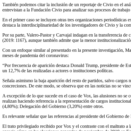
También podemos citar la inclusión de un reportaje de Civio en el anál
entrevistan a la Fundación Civio para analizar sus procesos de trabajo
En el primer caso se incluyen otras tres organizaciones periodística
destaca la interdisciplinariedad de los investigadores de Civio y la c
Por su parte, Valero-Pastor y Carvajal indagan en la transferencia de
(2019: 1167), aunque también admite que la menor institucionalizació
Con un enfoque similar al presentado en la presente investigación, M
meses de pandemia del coronavirus:
“Por frecuencia de aparición destaca Donald Trump, presidente de Es
un 12,7% de las realizadas a actores o instituciones políticas.
Señala asimismo la baja aparición del resto de partidos, salvo cargos
concreciones. De este modo, se observa que en las noticias no se vincu
A excepción de lo que sucede en el caso de Vox, las alusiones no se ce
realizan haciendo referencia a la representación de cargos instituci
(4,80%); Delegación del Gobierno (3,20%) entre otros.
Es relevante señalar que las referencias al presidente del Gobierno 
El trato privilegiado recibido por Vox y el contraste con el maltrato 