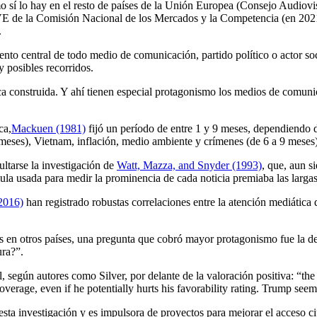
 sí lo hay en el resto de países de la Unión Europea (Consejo Audiovi
 TVE de la Comisión Nacional de los Mercados y la Competencia (en 2021
.
to central de todo medio de comunicación, partido político o actor socia
y posibles recorridos.
 construida. Y ahí tienen especial protagonismo los medios de comunica
ca,
Mackuen (1981)
fijó un período de entre 1 y 9 meses, dependiendo de
4 meses), Vietnam, inflación, medio ambiente y crímenes (de 6 a 9 meses)
ultarse la investigación de
Watt, Mazza, and Snyder (1993)
, que, aun s
la usada para medir la prominencia de cada noticia premiaba las largas,
(2016)
han registrado robustas correlaciones entre la atención mediática 
 en otros países, una pregunta que cobró mayor protagonismo fue la de 
ura?”.
según autores como Silver, por delante de la valoración positiva: “the i
overage, even if he potentially hurts his favorability rating. Trump seems
esta investigación y es impulsora de proyectos para mejorar el acceso c